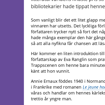
bibliotekarier hade tippat henn
Som vanligt blir det ett litet glapp 
vinnaren har utsetts. Det lyckliga f
författaren trycker nytt så fort det nå
hade många exemplar den här gånge
så att alla nyfikna får chansen att läs
Här kommer en liten introduktion til
författarskap av Eva Ranglin som pr
Trappscenen om henne bara minuter
känt att hon vunnit.
Annie Ernaux föddes 1940 i Normandi
i Frankrike med romanen
Le jeune 
våras och handlar om hennes kärlek
trettio år yngre man.