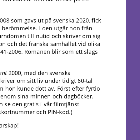
008 som gavs ut på svenska 2020, fick
l berömmelse. I den utgår hon från
arndomen till nutid och skriver om sig
ion och det franska samhället vid olika
941-2006. Romanen blir som ett slags
ent
2000, med den svenska
river om sitt liv under tidigt 60-tal
 hon kunde dött av. Först efter fyrtio
 genom sina minnen och dagböcker.
se den gratis i vår filmtjänst
kskortnummer och PIN-kod.)
tarskap!