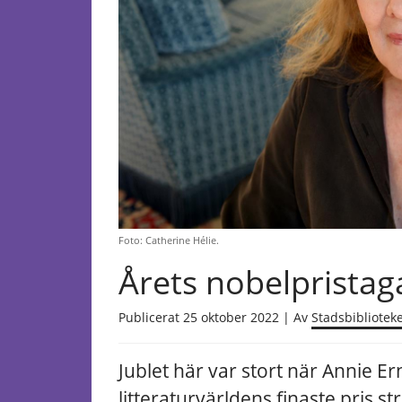
Foto: Catherine Hélie.
Årets nobelpristag
Publicerat 25 oktober 2022 | Av
Stadsbibliotek
Jublet här var stort när Annie
litteraturvärldens finaste pris st