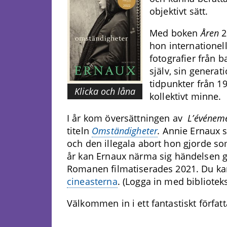
objektivt sätt.
Med boken
Åren
2
hon internationel
fotografier från b
själv, sin generat
tidpunkter från 1
Klicka och låna
kollektivt minne.
I år kom översättningen av
L’événem
titeln
Omständigheter
.
Annie Ernaux sk
och den illegala abort hon gjorde som
år kan Ernaux närma sig händelsen
Romanen filmatiserades 2021. Du kan 
cineasterna
. (Logga in med bibliote
Välkommen in i ett fantastiskt förfat