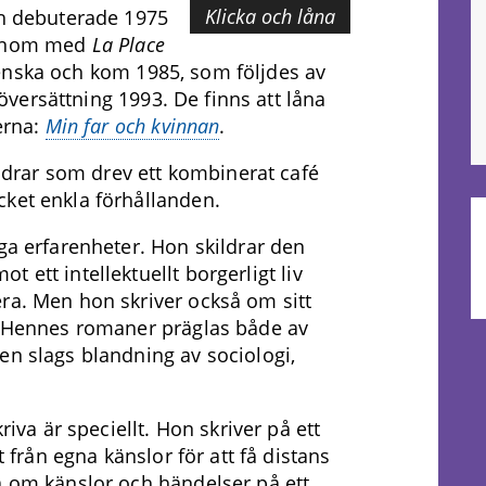
Klicka och låna
ch debuterade 1975
genom med
La Place
nska och kom 1985, som följdes av
versättning 1993. De finns att låna
erna:
Min far och kvinnan
.
rar som drev ett kombinerat café
cket enkla förhållanden.
ga erfarenheter. Hon skildrar den
 ett intellektuellt borgerligt liv
ra. Men hon skriver också om sitt
r. Hennes romaner präglas både av
en slags blandning av sociologi,
riva är speciellt. Hon skriver på ett
t från egna känslor för att få distans
 om känslor och händelser på ett