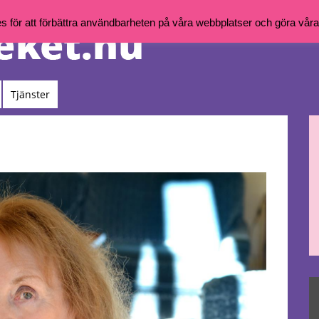
för att förbättra användbarheten på våra webbplatser och göra våra t
Tjänster