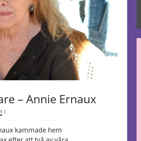
are – Annie Ernaux
et
|
 Ernaux kammade hem
rax efter att två av våra