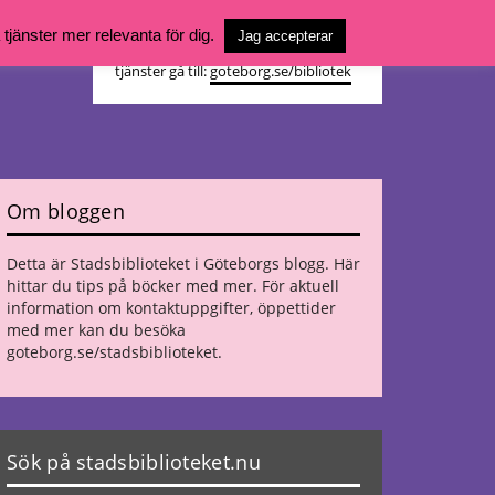
Vill du söka böcker, logga in på ditt
jänster mer relevanta för dig.
Jag accepterar
bibliotekskonto eller nå övriga
tjänster gå till:
goteborg.se/bibliotek
Om bloggen
Detta är Stadsbiblioteket i Göteborgs blogg. Här
hittar du tips på böcker med mer. För aktuell
information om kontaktuppgifter, öppettider
med mer kan du besöka
goteborg.se/stadsbiblioteket
.
Sök på stadsbiblioteket.nu