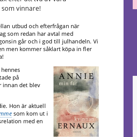
e som vinnare!
mellan utbud och efterfrågan när
örlag som redan har avtal med
gonsin går och i god till julhandeln. Vi
n men kommer såklart köpa in fler
a!
l hennes
atade på
 innan det blev
e. Hon är aktuell
homme
som kom ut i
srelation med en