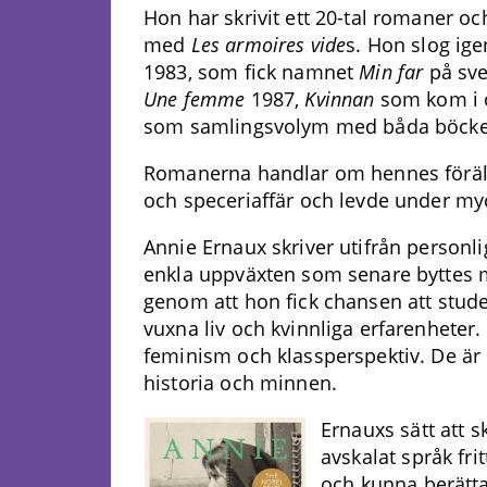
Hon har skrivit ett 20-tal romaner o
med
Les armoires vide
s. Hon slog i
1983, som fick namnet
Min far
på sve
Une femme
1987,
Kvinnan
som kom i ö
som samlingsvolym med båda böck
Romanerna handlar om hennes föräld
och speceriaffär och levde under my
Annie Ernaux skriver utifrån personli
enkla uppväxten som senare byttes mot
genom att hon fick chansen att stude
vuxna liv och kvinnliga erfarenhete
feminism och klassperspektiv. De är 
historia och minnen.
Ernauxs sätt att sk
avskalat språk frit
och kunna berätta