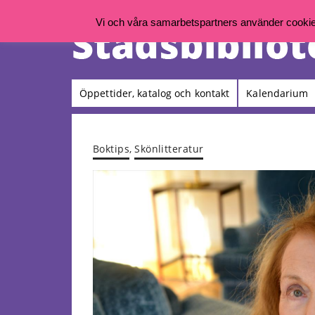
Vi och våra samarbetspartners använder cookies 
Öppettider, katalog och kontakt
Kalendarium
Boktips
,
Skönlitteratur