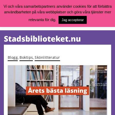
Vi och våra samarbetspartners använder cookies för att förbättra
användbarheten på våra webbplatser och göra våra tjänster mer
Öppettider, katalog och kontakt
Vill du söka böcker, logga in på ditt bibliotekskonto eller nå övriga
relevanta för dig.
Jag accepterar
tjänster gå till:
goteborg.se/bibliotek
Kalendarium
Tjänster
Blogg
,
Boktips
,
Skönlitteratur