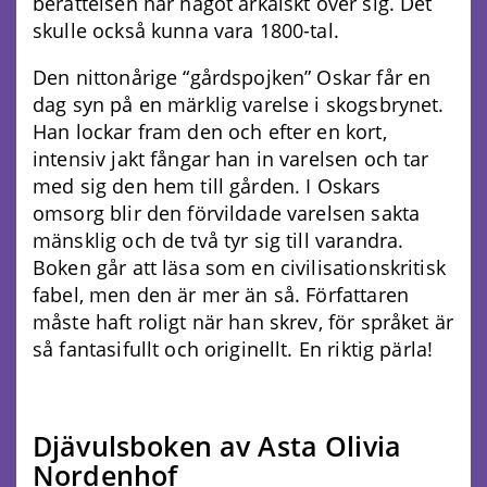
berättelsen har något arkaiskt över sig. Det
skulle också kunna vara 1800-tal.
Den nittonårige “gårdspojken” Oskar får en
dag syn på en märklig varelse i skogsbrynet.
Han lockar fram den och efter en kort,
intensiv jakt fångar han in varelsen och tar
med sig den hem till gården. I Oskars
omsorg blir den förvildade varelsen sakta
mänsklig och de två tyr sig till varandra.
Boken går att läsa som en civilisationskritisk
fabel, men den är mer än så. Författaren
måste haft roligt när han skrev, för språket är
så fantasifullt och originellt. En riktig pärla!
Djävulsboken av Asta Olivia
Nordenhof