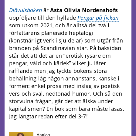
Djävulsboken
är
Asta Olivia Nordenshofs
uppföljare till den hyllade
Pengar på fickan
som utkom 2021, och är alltså del två i
författarens planerade heptalogi
(konstnärligt verk i sju delar) som utgår från
branden på Scandinavian star. På baksidan
står det att det är en “erotisk rysare om
pengar, våld och kärlek” vilket ju låter
rafflande men jag tyckte bokens stora
behållning låg någon annanstans, kanske i
formen: enkel prosa med inslag av poetisk
vers och sval, nedtonad humor. Och så den
storvulna frågan, går det att älska under
kapitalismen? En bok som bara måste läsas.
Jag längtar redan efter del 3-7!
Annica