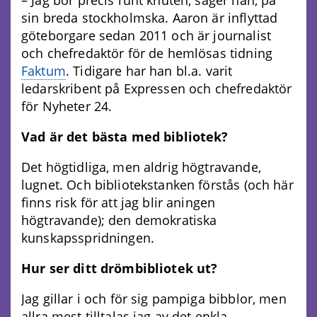
– Jag bor precis runt knuten, säger han, på
sin breda stockholmska. Aaron är inflyttad
göteborgare sedan 2011 och är journalist
och chefredaktör för de hemlösas tidning
Faktum
. Tidigare har han bl.a. varit
ledarskribent på Expressen och chefredaktör
för Nyheter 24.
Vad är det bästa med bibliotek?
Det högtidliga, men aldrig högtravande,
lugnet. Och bibliotekstanken förstås (och här
finns risk för att jag blir aningen
högtravande); den demokratiska
kunskapsspridningen.
Hur ser ditt drömbibliotek ut?
Jag gillar i och för sig pampiga bibblor, men
allra mest tilltalas jag av det enkla