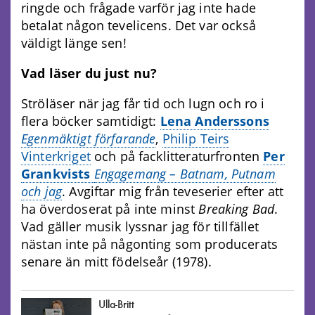
ringde och frågade varför jag inte hade
betalat någon tevelicens. Det var också
väldigt länge sen!
Vad läser du just nu?
Ströläser när jag får tid och lugn och ro i
flera böcker samtidigt:
Lena Anderssons
Egenmäktigt förfarande
,
Philip Teirs
Vinterkriget
och på facklitteraturfronten
Per
Grankvists
Engagemang – Batnam, Putnam
och jag
. Avgiftar mig från teveserier efter att
ha överdoserat på inte minst
Breaking Bad
.
Vad gäller musik lyssnar jag för tillfället
nästan inte på någonting som producerats
senare än mitt födelseår (1978).
Ulla-Britt