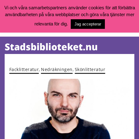
Vi och våra samarbetspartners använder cookies för att förbättra
användbarheten på våra webbplatser och göra våra tjänster mer
Öppettider, katalog och kontakt
Vill du söka böcker, logga in på ditt bibliotekskonto eller nå övriga
relevanta för dig.
Jag accepterar
tjänster gå till:
goteborg.se/bibliotek
Kalendarium
Tjänster
Facklitteratur
,
Nedräkningen
,
Skönlitteratur