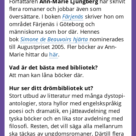
Författaren
Ann-Marie Ljungberg
har skrivit
flera romaner och jobbar även som
översättare. I boken
Färjenäs
skriver hon om
området Färjenäs i Göteborg och
människorna som bor där. Hennes
bok
Simone de Beauvoirs hjärta
nominerades
till Augustpriset 2005. Fler böcker av Ann-
Marie hittar du
här
.
Vad är det bästa med bibliotek?
Att man kan låna böcker där.
Hur ser ditt drömbibliotek ut?
Stort utbud av litteratur med många dystopi-
antologier, stora hyllor med engelskspråkig
poesi och dramatik, en jätteavdelning med
tyska böcker och en lika stor avdelning med
filosofi. Resten, det vill säga alla mellanrum
ska täckas av ungdomsromaner. Därtill flera