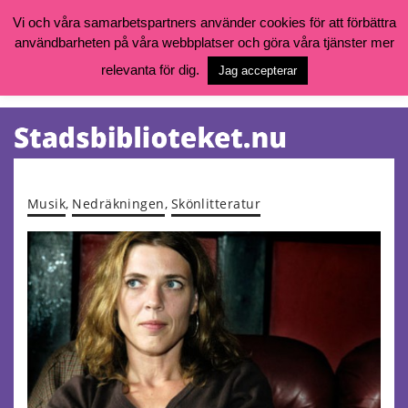
Vi och våra samarbetspartners använder cookies för att förbättra
användbarheten på våra webbplatser och göra våra tjänster mer
Öppettider, katalog och kontakt
Vill du söka böcker, logga in på ditt bibliotekskonto eller nå övriga
relevanta för dig.
Jag accepterar
tjänster gå till:
goteborg.se/bibliotek
Kalendarium
Tjänster
Musik
,
Nedräkningen
,
Skönlitteratur