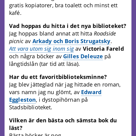
gratis kopiatorer, bra toalett och minst ett
kafé.
Vad hoppas du hitta i det nya biblioteket?
Jag hoppas bland annat att hitta
Roadside
picnic
av
Arkady och Boris Strugatsky
.
Att vara utom sig inom sig
av
Vi
ctoria Fareld
och några böcker av
Gilles Deleuze
på
långtidslån (tar tid att läsa).
Har du ett favoritbiblioteksminne?
Jag blev jätteglad när jag hittade en roman,
vars namn jag nu glömt, av
Edward
Eggleston
, i dystopihörnan på
Stadsbiblioteket.
Vilken är den bästa och sämsta bok du
läst?
Bästa böcker är nog