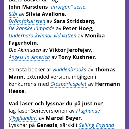
John Marsdens
”Imorgon”-serie
.
Stål
av
Silvia Avallone
,
Drömfakulteten
av
Sara Stridsberg
,
De kanske lämpade
av
Peter Hoeg
,
Underbara kvinnor vid vatten
av
Monika
Fagerholm
,
Die Akimuden
av
Viktor Jerofejev
,
Angels in America
av
Tony Kushner
.
Sämsta böcker är
Buddenbrooks
av
Thomas
Mann
, extended version, möjligen i
konkurrens med
Glaspärlespelet
av
Hermann
Hesse
.
Vad läser och lyssnar du på just nu?
Jag läser Serieversionen av
Flughunde
(Flyghundar)
av
Marcel Beyer
.
Lyssnar på
Genesis
, särskilt
Selling England