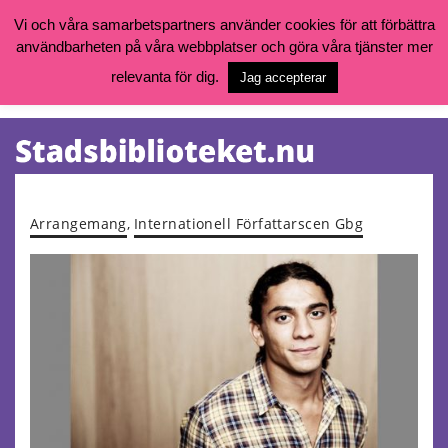
Vi och våra samarbetspartners använder cookies för att förbättra
användbarheten på våra webbplatser och göra våra tjänster mer
Öppettider, katalog och kontakt
Vill du söka böcker, logga in på ditt bibliotekskonto eller nå övriga
relevanta för dig.
Jag accepterar
tjänster gå till:
goteborg.se/bibliotek
Kalendarium
Tjänster
Arrangemang
,
Internationell Författarscen Gbg