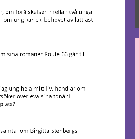
en, om förälskelsen mellan två unga
l om ung kärlek, behovet av lättläst
om sina romaner Route 66 går till
jag ung hela mitt liv, handlar om
örsöker överleva sina tonår i
plats?
t samtal om Birgitta Stenbergs