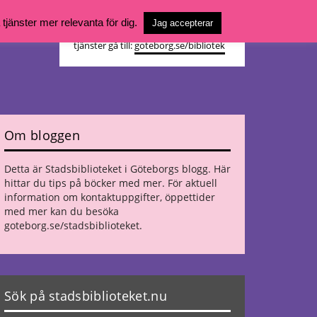
Vill du söka böcker, logga in på ditt
jänster mer relevanta för dig.
Jag accepterar
bibliotekskonto eller nå övriga
tjänster gå till:
goteborg.se/bibliotek
Om bloggen
Detta är Stadsbiblioteket i Göteborgs blogg. Här
hittar du tips på böcker med mer. För aktuell
information om kontaktuppgifter, öppettider
med mer kan du besöka
goteborg.se/stadsbiblioteket
.
Sök på stadsbiblioteket.nu