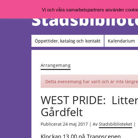
Vi och våra samarbetspartners använder cookies 
Öppettider, katalog och kontakt
Kalendarium
Arrangemang
Detta evenemang har varit och är inte längre 
WEST PRIDE: Litte
Gårdfelt
Publicerat 24 maj 2017 | Av
Stadsbiblioteket
|
Klockan 13.00 på Trappscenen