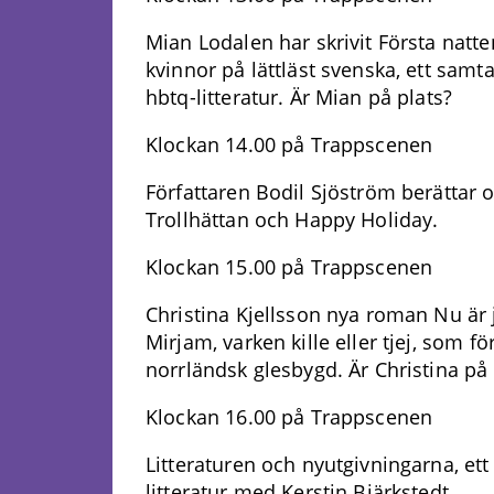
Mian Lodalen har skrivit Första natt
kvinnor på lättläst svenska, ett samta
hbtq-litteratur. Är Mian på plats?
Klockan 14.00 på Trappscenen
Författaren Bodil Sjöström berättar 
Trollhättan och Happy Holiday.
Klockan 15.00 på Trappscenen
Christina Kjellsson nya roman Nu är 
Mirjam, varken kille eller tjej, som f
norrländsk glesbygd. Är Christina på 
Klockan 16.00 på Trappscenen
Litteraturen och nyutgivningarna, et
litteratur med Kerstin Bjärkstedt.