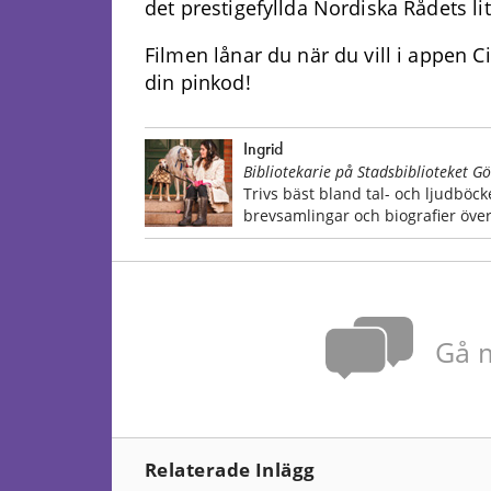
det prestigefyllda Nordiska Rådets lit
Filmen lånar du när du vill i appen C
din pinkod!
Ingrid
Bibliotekarie på Stadsbiblioteket G
Trivs bäst bland tal- och ljudböcke
brevsamlingar och biografier öve
Gå m
Relaterade Inlägg