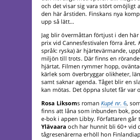
och det visar sig vara stört omöjligt a
den här årstiden. Finskans nya kompi
upp så lätt…
Jag blir övermåttan förtjust i den 
prix vid Cannesfestivalen förra året.
språk: ryska) är hjärtevärmande, upp
miljön till trots. Där finns en röran
hjärtat. Filmen rymmer hopp, ovänt
kärlek som överbryggar olikheter, läm
samt saknar agenda. Tåget blir en sl
kan mötas. Det öppna slutet får var o
Rosa Liksom
s roman
Kupé nr.
6
, so
finns att låna som inbunden bok, po
e-bok i appen Libby. Författaren går
Ylävaara
och har hunnit bli 60+ vid
tågresenärerna erhöll hon Finlandiap