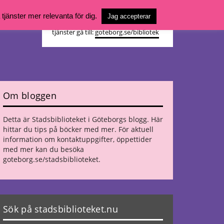
Vill du söka böcker, logga in på ditt
jänster mer relevanta för dig.
Jag accepterar
bibliotekskonto eller nå övriga
tjänster gå till:
goteborg.se/bibliotek
Om bloggen
Detta är Stadsbiblioteket i Göteborgs blogg. Här
hittar du tips på böcker med mer. För aktuell
information om kontaktuppgifter, öppettider
med mer kan du besöka
goteborg.se/stadsbiblioteket
.
Sök på stadsbiblioteket.nu