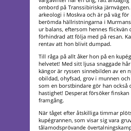
vargavinter när en ung, rätt alldaglig 
ombord på Transsibiriska järnvägen
arkeologi i Moskva och är på väg för
berömda hällristningarna i Murmansk
ur balans, eftersom hennes flickvän o
förhindrad att följa med på resan. K
rentav att hon blivit dumpad.
Till råga på allt åker hon på en kupé
helvetet! Med sitt ljusa snaggade hår
kängor är ryssen sinnebilden av en 
obildad, ohyfsad, grov i munnen och
som en borstbindare gör han också o
hastighet! Desperat försöker finskan
framgång.
När tåget efter åtskilliga timmar plöt
kupégrannen, som visar sig vara gru
tålamodsprövande övertalningskampan