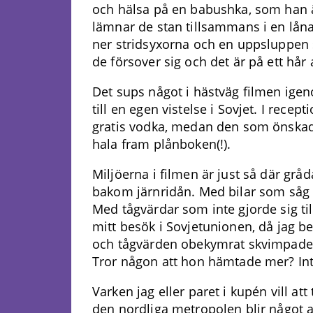
och hälsa på en babushka, som han ä
lämnar de stan tillsammans i en lånad
ner stridsyxorna och en uppsluppen s
de försover sig och det är på ett hår
Det sups något i hästväg filmen igen
till en egen vistelse i Sovjet. I rec
gratis vodka, medan den som önskad
hala fram plånboken(!).
Miljöerna i filmen är just så där grå
bakom järnridån. Med bilar som såg
Med tågvärdar som inte gjorde sig ti
mitt besök i Sovjetunionen, då jag b
och tågvärden obekymrat skvimpade u
Tror någon att hon hämtade mer? Int
Varken jag eller paret i kupén vill at
den nordliga metropolen blir något av 