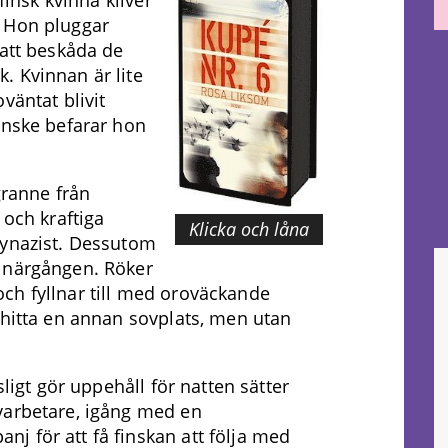
finsk kvinna kliver
. Hon pluggar
 att beskåda de
. Kvinnan är lite
väntat blivit
anske befarar hon
granne från
 och kraftiga
Klicka och låna
nynazist. Dessutom
 närgången. Röker
ch fyllnar till med oroväckande
 hitta en annan sovplats, men utan
sligt gör uppehåll för natten sätter
varbetare, igång med en
j för att få finskan att följa med