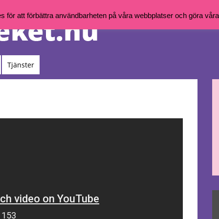
för att förbättra användbarheten på våra webbplatser och göra våra t
Tjänster