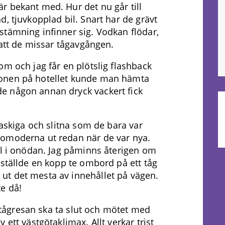
r bekant med. Hur det nu går till
, tjuvkopplad bil. Snart har de grävt
tämning infinner sig. Vodkan flödar,
 att de missar tågavgången.
om och jag får en plötslig flashback
eptionen på hotellet kunde man hämta
e någon annan dryck vackert fick
daskiga och slitna som de bara var
 omoderna ut redan när de var nya.
ll i onödan. Jag påminns återigen om
eställde en kopp te ombord på ett tåg
t det mesta av innehållet på vägen.
e då!
t tågresan ska ta slut och mötet med
ett västgötaklimax. Allt verkar trist