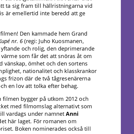
tt ta sig fram till hällristningarna vid
s är emellertid inte beredd att ge
här filmen! Den kammade hem Grand
Kupé nr. 6
(regi: Juho Kuosmanen,
lyftande och rolig, den deprimerande
de värme som får det att snöras åt om
ad vänskap, ömhet och den sortens
plighet, nationalitet och klasskrankor
ags frizon där de två tågresenärerna
ch en lov att tolka efter behag.
m filmen bygger på utkom 2012 och
cket med filmomslag alternativt som
 till vardags under namnet
Anni
 det här laget. För romanen om
riset. Boken nominerades också till