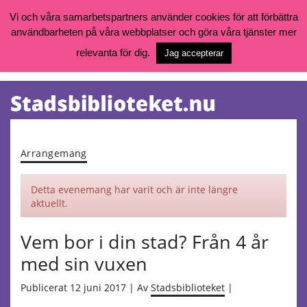
Vi och våra samarbetspartners använder cookies för att förbättra
användbarheten på våra webbplatser och göra våra tjänster mer
Öppettider, katalog och kontakt
Vill du söka böcker, logga in på ditt bibliotekskonto eller nå övriga
relevanta för dig.
Jag accepterar
tjänster gå till:
goteborg.se/bibliotek
Kalendarium
Tjänster
Arrangemang
Detta evenemang har varit och är inte längre
aktuellt.
Vem bor i din stad? Från 4 år
med sin vuxen
Publicerat 12 juni 2017 | Av
Stadsbiblioteket
|