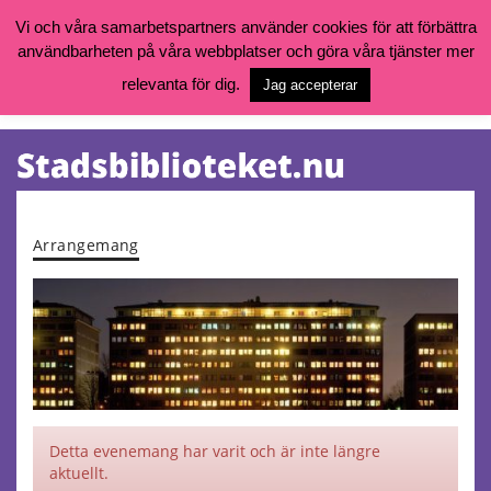
Vi och våra samarbetspartners använder cookies för att förbättra
användbarheten på våra webbplatser och göra våra tjänster mer
Öppettider, katalog och kontakt
Vill du söka böcker, logga in på ditt bibliotekskonto eller nå övriga
relevanta för dig.
Jag accepterar
tjänster gå till:
goteborg.se/bibliotek
Kalendarium
Tjänster
Arrangemang
Detta evenemang har varit och är inte längre
aktuellt.