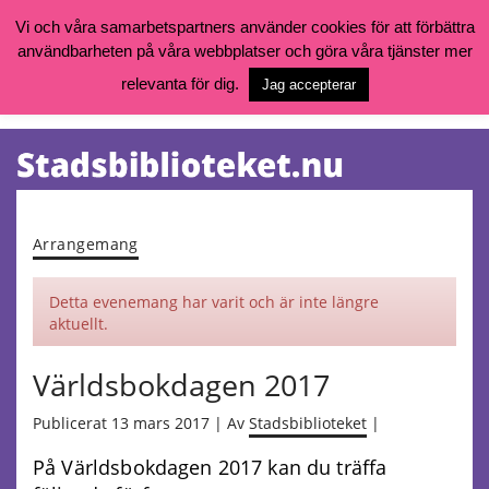
Vi och våra samarbetspartners använder cookies för att förbättra
användbarheten på våra webbplatser och göra våra tjänster mer
Öppettider, katalog och kontakt
Vill du söka böcker, logga in på ditt bibliotekskonto eller nå övriga
relevanta för dig.
Jag accepterar
tjänster gå till:
goteborg.se/bibliotek
Kalendarium
Tjänster
Arrangemang
Detta evenemang har varit och är inte längre
aktuellt.
Världsbokdagen 2017
Publicerat 13 mars 2017 | Av
Stadsbiblioteket
|
På Världsbokdagen 2017 kan du träffa