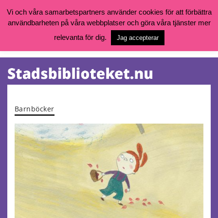
Vi och våra samarbetspartners använder cookies för att förbättra
användbarheten på våra webbplatser och göra våra tjänster mer
Öppettider, katalog och kontakt
Vill du söka böcker, logga in på ditt bibliotekskonto eller nå övriga
relevanta för dig.
Jag accepterar
tjänster gå till:
goteborg.se/bibliotek
Kalendarium
Tjänster
Barnböcker