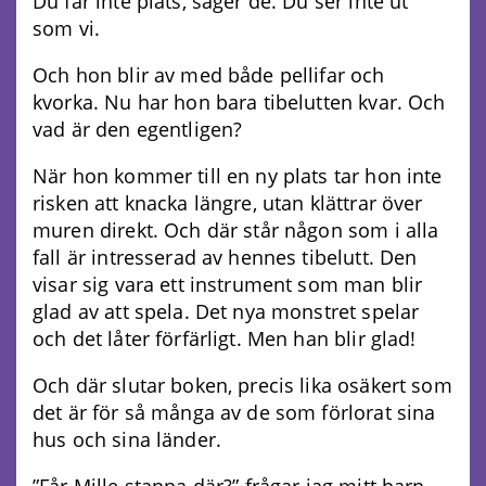
Du får inte plats, säger de. Du ser inte ut
som vi.
Och hon blir av med både pellifar och
kvorka. Nu har hon bara tibelutten kvar. Och
vad är den egentligen?
När hon kommer till en ny plats tar hon inte
risken att knacka längre, utan klättrar över
muren direkt. Och där står någon som i alla
fall är intresserad av hennes tibelutt. Den
visar sig vara ett instrument som man blir
glad av att spela. Det nya monstret spelar
och det låter förfärligt. Men han blir glad!
Och där slutar boken, precis lika osäkert som
det är för så många av de som förlorat sina
hus och sina länder.
”Får Mille stanna där?” frågar jag mitt barn.