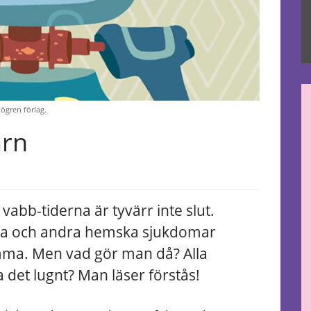
ögren förlag.
arn
abb-tiderna är tyvärr inte slut.
juka och andra hemska sjukdomar
mma. Men vad gör man då? Alla
 det lugnt? Man läser förstås!