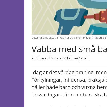
Detalj ur omslaget till "Vad har du bakom ryggen". Rabén & Sj
Vabba med små b
Publicerat 20 mars 2017 | Av
Sara
|
Idag är det vårdagjämning, men v
Förkylningar, influensa, kräks
håller både barn och vuxna he
dessa dagar när man bara ska ta