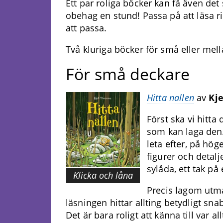
Ett par roliga böcker kan få även de
obehag en stund! Passa på att läsa rik
att passa.
Två kluriga böcker för små eller mel
För små deckare
Hitta nallen
av
Kje
Först ska vi hitta
som kan laga den.
leta efter, på hög
figurer och detalj
sylåda, ett tak på
Klicka och låna
Precis lagom utma
läsningen hittar allting betydligt sn
Det är bara roligt att känna till var a