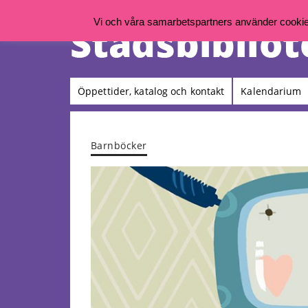
Vi och våra samarbetspartners använder cookies 
Öppettider, katalog och kontakt
Kalendarium
Barnböcker