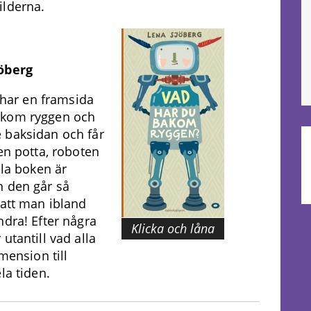
ilderna.
öberg
a har en framsida
akom ryggen och
 baksidan och får
en potta, roboten
ela boken är
h den går så
 att man ibland
ndra! Efter några
Klicka och låna
utantill vad alla
mension till
la tiden.