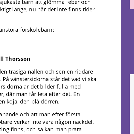
t sjukaste barn att glömma feber och
tigt länge, nu när det inte finns tider
lanstora förskolebarn:
ll Thorsson
 den trasiga nallen och sen en riddare
 På vänstersidorna står det vad vi ska
ersidorna är det bilder fulla med
er, där man får leta efter det. En
 en koja, den blå dörren.
nande och att man efter första
abbare verkar inte vara någon nackdel.
llting finns, och så kan man prata