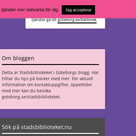
Vill du söka böcker, logga in på ditt
jänster mer relevanta för dig.
Jag accepterar
bibliotekskonto eller nå övriga
tjänster gå till:
goteborg.se/bibliotek
Om bloggen
Detta är Stadsbiblioteket i Göteborgs blogg. Här
hittar du tips på böcker med mer. För aktuell
information om kontaktuppgifter, öppettider
med mer kan du besöka
goteborg.se/stadsbiblioteket
.
Sök på stadsbiblioteket.nu