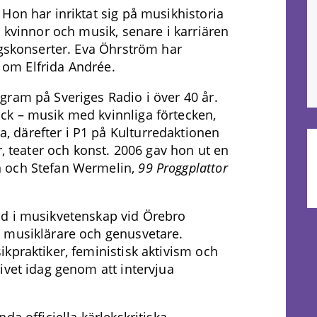
Hon har inriktat sig på musikhistoria
 kvinnor och musik, senare i karriären
ngskonserter. Eva Öhrström har
t om Elfrida Andrée.
gram på Sveriges Radio i över 40 år.
k – musik med kvinnliga förtecken,
 därefter i P1 på Kulturredaktionen
r, teater och konst. 2006 gav hon ut en
n och Stefan Wermelin,
99 Proggplattor
nd i musikvetenskap vid Örebro
 musiklärare och genusvetare.
kpraktiker, feministisk aktivism och
ivet idag genom att intervjua
da officiella kärlekskritiska