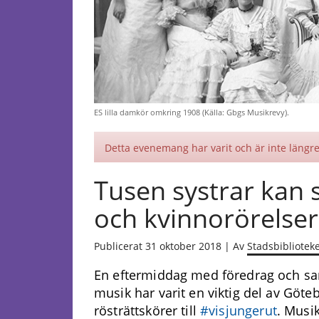
ES lilla damkör omkring 1908 (Källa: Gbgs Musikrevy).
Detta evenemang har varit och är inte längre 
Tusen systrar kan 
och kvinnorörelser
Publicerat 31 oktober 2018 | Av
Stadsbibliotek
En eftermiddag med föredrag och s
musik har varit en viktig del av Göte
rösträttskörer till
#visjungerut
. Musi