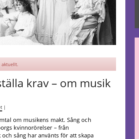
aktuellt.
ställa krav – om musik
et
|
amtal om musikens makt. Sång och
borgs kvinnorörelser – från
k och sång har använts för att skapa