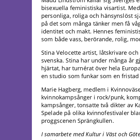
bisexuella feministiska visartist. Me
personliga, roliga och hänsynslöst s
på det som många tänker men få våg
identitet och makt. Hennes feministi
som både vass, berörande, rolig, mo
Stina Velocette artist, låtskrivare 
svenska. Stina har under många år 
hjärtat, har turnérat över hela Europ
en studio som funkar som en fristad
Marie Hagberg, medlem i Kvinnoväsen
kvinnokampsånger i rock/punk, komp
kampsånger, tonsatte två dikter av K
Spelade på olika kvinnofestivaler bl
proggscenen Sprängkullen.
I samarbete med Kultur i Väst och Göteb