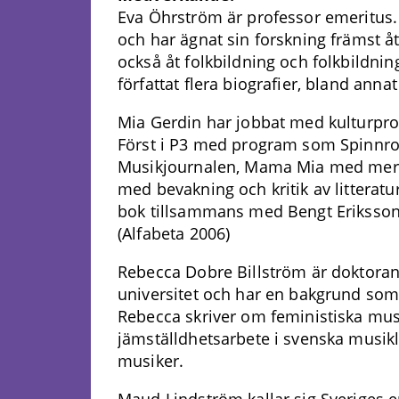
Eva Öhrström är professor emeritus. 
och har ägnat sin forskning främst åt
också åt folkbildning och folkbildni
författat flera biografier, bland anna
Mia Gerdin har jobbat med kulturpro
Först i P3 med program som Spinnroc
Musikjournalen, Mama Mia med mera,
med bevakning och kritik av litteratu
bok tillsammans med Bengt Eriksso
(Alfabeta 2006)
Rebecca Dobre Billström är doktora
universitet och har en bakgrund som
Rebecca skriver om feministiska musi
jämställdhetsarbete i svenska musikl
musiker.
Maud Lindström kallar sig Sveriges en