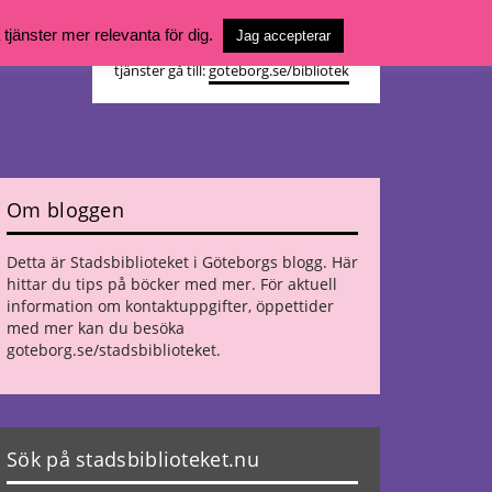
Vill du söka böcker, logga in på ditt
jänster mer relevanta för dig.
Jag accepterar
bibliotekskonto eller nå övriga
tjänster gå till:
goteborg.se/bibliotek
Om bloggen
Detta är Stadsbiblioteket i Göteborgs blogg. Här
hittar du tips på böcker med mer. För aktuell
information om kontaktuppgifter, öppettider
med mer kan du besöka
goteborg.se/stadsbiblioteket
.
Sök på stadsbiblioteket.nu