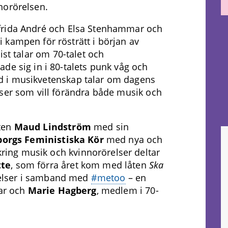
norörelsen.
frida André och Elsa Stenhammar och
 kampen för rösträtt i början av
list talar om 70-talet och
de sig in i 80-talets punk våg och
d i musikvetenskap talar om dagens
lser som vill förändra både musik och
ten
Maud Lindström
med sin
orgs Feministiska Kör
med nya och
 kring musik och kvinnorörelser deltar
tte
, som förra året kom med låten
Ska
telser i samband med
#metoo
– en
rar och
Marie Hagberg
, medlem i 70-