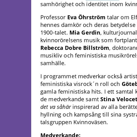
samhörighet och identitet inom kvin
Professor
Eva Öhrström
talar om El
hennes damkör och deras betydelse i
1900-talet.
Mia Gerdin
, kulturjourna
kvinnorörelsens musik som fortplanta
Rebecca Dobre Billström
, doktoran
musikliv och feministiska musikröre
samhälle.
I programmet medverkar också artis
feministiska visrock´n roll och
Göteb
gamla feministiska hits. I ett samtal
de medverkande samt
Stina Veloce
det va såhär
inspirerad av alla berät
hyllning och kampsång till sina syst
talsgruppen Kvinnoväsen.
Medverkande: