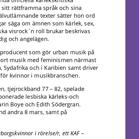
d sitt rättframma språk och sina
jälvutlämnande texter sätter hon ord
ar säga om ämnen som kärlek, sex,
ska visrock´n roll brukar beskrivas
dig och angelägen.
och producent som gör urban musik på
gjort musik med feminismen närmast
a, Sydafrika och i Karibien samt driver
 för kvinnor i musikbranschen.
, tjejrockband 77 – 82, spelade
onerade lesbiska kärleks-och
arin Boye och Edith Södergran.
and andra 8 mars, samt på
orgskvinnor i rörelse/r, ett KAF –