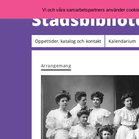
Vi och våra samarbetspartners använder cookies 
Öppettider, katalog och kontakt
Kalendarium
Arrangemang