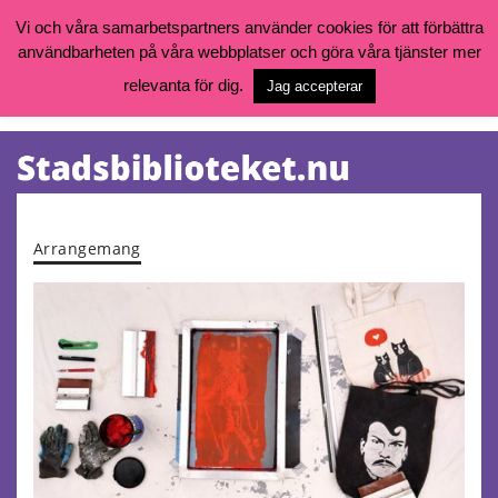
Vi och våra samarbetspartners använder cookies för att förbättra
användbarheten på våra webbplatser och göra våra tjänster mer
Öppettider, katalog och kontakt
Vill du söka böcker, logga in på ditt bibliotekskonto eller nå övriga
relevanta för dig.
Jag accepterar
tjänster gå till:
goteborg.se/bibliotek
Kalendarium
Tjänster
Arrangemang