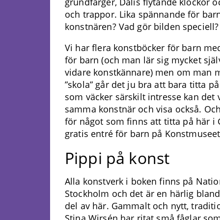
grundfärger, Dalis flytande klockor 
och trappor. Lika spännande för bar
konstnären? Vad gör bilden speciell? 
Vi har flera konstböcker för barn me
för barn (och man lär sig mycket sj
vidare konstkännare) men om man märk
”skola” går det ju bra att bara titta 
som väcker särskilt intresse kan det v
samma konstnär och visa också. Och 
för något som finns att titta på här i
gratis entré för barn på Konstmuseet
Pippi på konst
Alla konstverk i boken finns på Nati
Stockholm och det är en härlig bland
del av här. Gammalt och nytt, traditio
Stina Wirsén har ritat små fåglar s