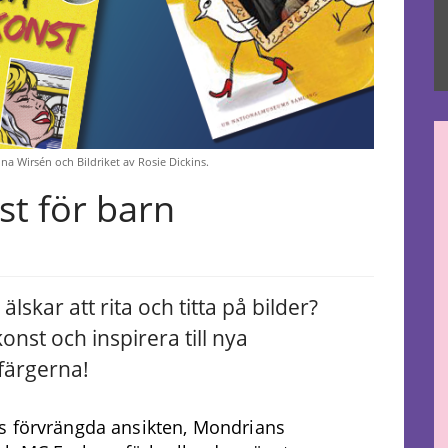
ina Wirsén och Bildriket av Rosie Dickins.
t för barn
lskar att rita och titta på bilder?
onst och inspirera till nya
färgerna!
s förvrängda ansikten, Mondrians