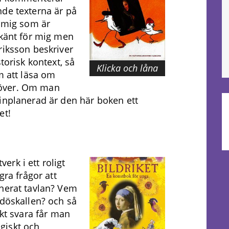
nde texterna är på
h mig som är
okänt för mig men
riksson beskriver
torisk kontext, så
Klicka och låna
m att läsa om
 över. Om man
inplanerad är den här boken ett
et!
rk i ett roligt
gra frågor att
gnerat tavlan? Vem
 döskallen? och så
ökt svara får man
giskt och