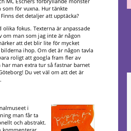
och MC Eschers förbryllande mönster
n som för vuxna. Hur tänkte
Finns det detaljer att upptäcka?
d olika fokus. Texterna är anpassade
älv om man som jag inte är någon
er att det blir lite för mycket
på bilderna ihop. Om det är någon tavla
ara roligt att googla fram fler av
har man extra tur så fastnar barnet
 Göteborg! Du vet väl om att det är
.
onalmuseet i
ning man får ta
nellt och abstrakt.
om kommenterar