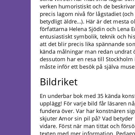
verken humoristiskt och de beskriva
precis lagom nivå för lågstadiet (oc
betydligt äldre…). Här är det mesta 
författarna Helena Sjödin och Lena E
entusiastiskt symbolik, teknik och his
att det blir precis lika spännande so
kända målningar man redan undrat
dessutom har en resa till Stockholm 
måste inför ett besök på själva muse
Bildriket
En underbar bok med 35 kända konstve
upplägg! För varje bild får läsaren nå
fundera över. Var har konstnären si
skjuter Amor sin pil på? Vad betyder
vidare. Först när man tittat och förs
texten med mer information. Pedago