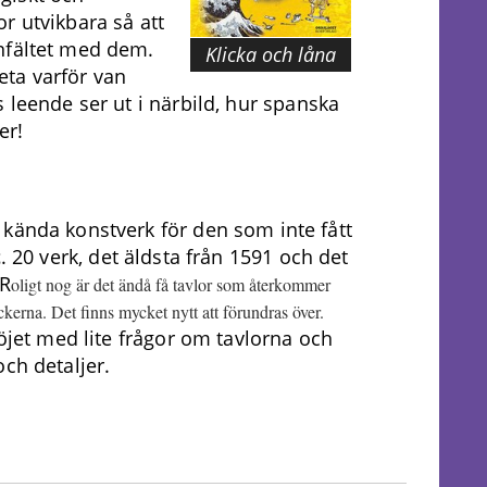
r utvikbara så att
nfältet med dem.
Klicka och låna
ta varför van
 leende ser ut i närbild, hur spanska
mer!
ända konstverk för den som inte fått
t
. 20 verk, det äldsta från 1591 och det
 R
oligt nog är det ändå få tavlor som återkommer
ckerna. Det finns mycket nytt att förundras över.
nöjet med lite frågor om tavlorna och
ch detaljer.