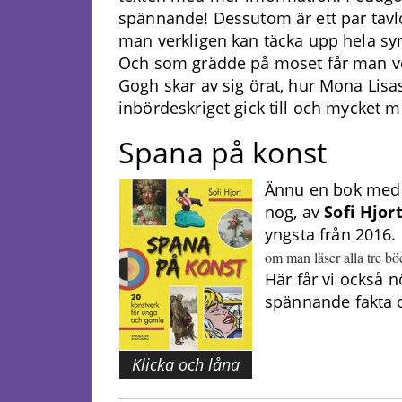
spännande! Dessutom är ett par tavlo
man verkligen kan täcka upp hela sy
Och som grädde på moset får man ve
Gogh skar av sig örat, hur Mona Lisas
inbördeskriget gick till och mycket 
Spana på konst
Ännu en bok med k
nog, av
Sofi Hjor
yngsta från 2016.
om man läser alla tre bö
Här får vi också 
spännande fakta o
Klicka och låna