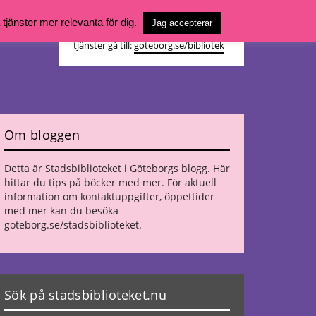
Vill du söka böcker, logga in på ditt
jänster mer relevanta för dig.
Jag accepterar
bibliotekskonto eller nå övriga
tjänster gå till:
goteborg.se/bibliotek
Om bloggen
Detta är Stadsbiblioteket i Göteborgs blogg. Här
hittar du tips på böcker med mer. För aktuell
information om kontaktuppgifter, öppettider
med mer kan du besöka
goteborg.se/stadsbiblioteket
.
Sök på stadsbiblioteket.nu