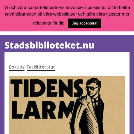
Vi och våra samarbetspartners använder cookies för att förbättra
användbarheten på våra webbplatser och göra våra tjänster mer
Öppettider, katalog och kontakt
Vill du söka böcker, logga in på ditt bibliotekskonto eller nå övriga
relevanta för dig.
Jag accepterar
tjänster gå till:
goteborg.se/bibliotek
Kalendarium
Tjänster
Boktips
,
Facklitteratur