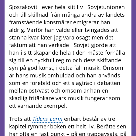
Sjostakovitj lever hela sitt liv i Sovjetunionen
och till skillnad från många andra av landets
framstående konstnärer emigrerar han
aldrig. Varför han valde eller tvingades att
stanna kvar låter jag vara osagt men det
faktum att han verkade i Sovjet gjorde att
han i sitt skapande hela tiden måste förhålla
sig till en nyckfull regim och dess skiftande
syn på god konst, i detta fall musik. Ömsom
är hans musik omhuldad och han används
som en förebild och ett slagträd i debatten
mellan öst/väst och ömsom är han en
skadlig fritänkare vars musik fungerar som
ett varnande exempel.
Trots att
Tidens Larm
enbart består av tre
kapitel rymmer boken ett helt liv. Berättelsen
har ofta en fast punkt
–
på en trappavsats, på