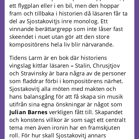
ett flygplan eller i en bil, men den hoppar
fram och tillbaka i historien då läsaren får ta
del av Sjostakovitjs inre monolog. Ett
vinnande berättargrepp som inte låser fast
skeendet i nuet utan gör att den store
kompositörens hela liv blir närvarande.
Tidens Larm är en bok där historiens
vingslag kittlar läsaren
–
Stalin, Chrusjtjov
och Stravinsky är bara några av de personer
som fladdrar förbi i kompositörens närhet.
Sjostakovitj alla möten med makten och
hans balansgång för att få skapa sin musik
utifrån sina egna önskningar är något som
Julian Barnes
verkligen fått till. Skapandet
och konstens villkor är som sagt ett centralt
tema men även ironin har en framskjuten
roll. För hur skall Sjostakovitj annars