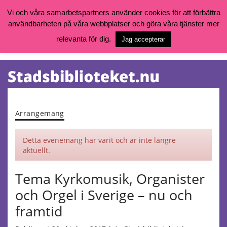
Vi och våra samarbetspartners använder cookies för att förbättra
användbarheten på våra webbplatser och göra våra tjänster mer
Öppettider, katalog och kontakt
Vill du söka böcker, logga in på ditt bibliotekskonto eller nå övriga
relevanta för dig.
Jag accepterar
tjänster gå till:
goteborg.se/bibliotek
Kalendarium
Tjänster
Arrangemang
Detta evenemang har varit och är inte längre
aktuellt.
Tema Kyrkomusik, Organister
och Orgel i Sverige – nu och
framtid