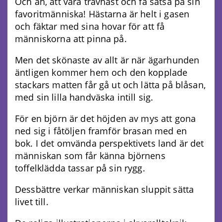
Och åh, att vara travhäst och få satsa på sin
favoritmänniska! Hästarna är helt i gasen
och fäktar med sina hovar för att få
människorna att pinna på.
Men det skönaste av allt är när ägarhunden
äntligen kommer hem och den kopplade
stackars matten får gå ut och lätta på blåsan,
med sin lilla handväska intill sig.
För en björn är det höjden av mys att gona
ned sig i fåtöljen framför brasan med en
bok. I det omvända perspektivets land är det
människan som får känna björnens
toffelklädda tassar på sin rygg.
Dessbättre verkar människan sluppit sätta
livet till.