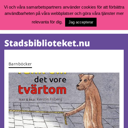
Vi och våra samarbetspartners använder cookies för att förbättra
användbarheten på våra webbplatser och göra våra tjänster mer
Öppettider, katalog och kontakt
Vill du söka böcker, logga in på ditt bibliotekskonto eller nå övriga
relevanta för dig.
Jag accepterar
tjänster gå till:
goteborg.se/bibliotek
Kalendarium
Tjänster
Barnböcker