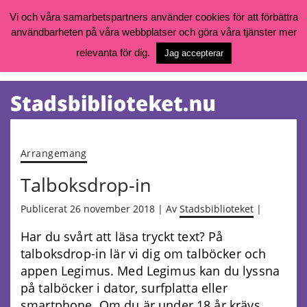
Vi och våra samarbetspartners använder cookies för att förbättra
användbarheten på våra webbplatser och göra våra tjänster mer
Öppettider, katalog och kontakt
Vill du söka böcker, logga in på ditt bibliotekskonto eller nå övriga
relevanta för dig.
Jag accepterar
tjänster gå till:
goteborg.se/bibliotek
Kalendarium
Tjänster
Arrangemang
Talboksdrop-in
Publicerat 26 november 2018 | Av
Stadsbiblioteket
|
Har du svårt att läsa tryckt text? På
talboksdrop-in lär vi dig om talböcker och
appen Legimus. Med Legimus kan du lyssna
på talböcker i dator, surfplatta eller
smartphone. Om du är under 18 år krävs