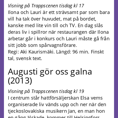
Visning på Trappscenen tisdag kl 17
Ilona och Lauri är ett strävsamt par som bara
vill ha tak över huvudet, mat på bordet,
kanske med lite vin till och TV. En dag slås
deras liv i spillror när restaurangen där Ilona
arbetar går i konkurs och Lauri måste gå från
sitt jobb som spårvagnsförare.
Regi: Aki Kaurismäki. Längd: 96 min. Finskt
tal, svensk text.
Augusti gör oss galna
(2013)
Visning på Trappscenen tisdag kl 19
I centrum står hattförsäljerskan Elsa vems
organiserade liv vänds upp och ner när den
tjeckoslovakiska musikern Jan, en man hon
en gång älskade, kommer till Helsingfors.