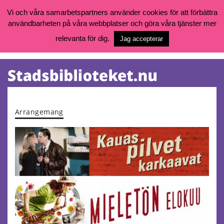
Vi och våra samarbetspartners använder cookies för att förbättra
användbarheten på våra webbplatser och göra våra tjänster mer
Öppettider, katalog och kontakt
Vill du söka böcker, logga in på ditt bibliotekskonto eller nå övriga
relevanta för dig.
Jag accepterar
tjänster gå till:
goteborg.se/bibliotek
Kalendarium
Tjänster
Arrangemang