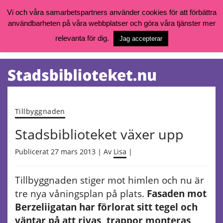
Vi och våra samarbetspartners använder cookies för att förbättra
användbarheten på våra webbplatser och göra våra tjänster mer
Öppettider, katalog och kontakt
Vill du söka böcker, logga in på ditt bibliotekskonto eller nå övriga
relevanta för dig.
Jag accepterar
tjänster gå till:
goteborg.se/bibliotek
Kalendarium
Tjänster
Tillbyggnaden
Stadsbiblioteket växer upp
Publicerat 27 mars 2013 | Av
Lisa
|
Tillbyggnaden stiger mot himlen och nu är
tre nya våningsplan på plats.
Fasaden mot
Berzeliigatan har förlorat sitt tegel och
väntar på att rivas, trappor monteras