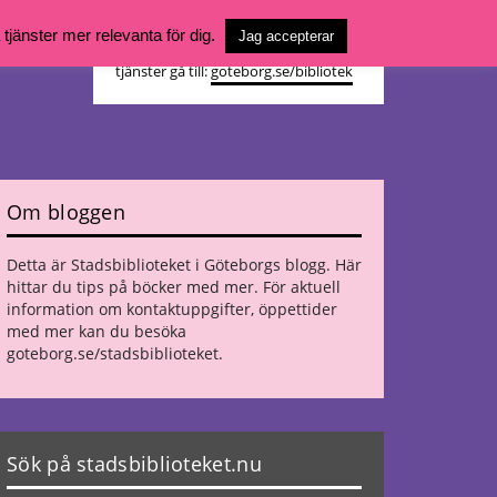
Vill du söka böcker, logga in på ditt
jänster mer relevanta för dig.
Jag accepterar
bibliotekskonto eller nå övriga
tjänster gå till:
goteborg.se/bibliotek
Om bloggen
Detta är Stadsbiblioteket i Göteborgs blogg. Här
hittar du tips på böcker med mer. För aktuell
information om kontaktuppgifter, öppettider
med mer kan du besöka
goteborg.se/stadsbiblioteket
.
Sök på stadsbiblioteket.nu