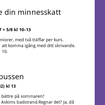
se din minnesskatt
 + 5/8 kl 10–13
niorer, med två träffar per kurs.
i att komma igång med ditt skrivande.
l 10.
bussen
2) kl 13
ot bättre på sommaren?
 Askims badstrand.Regnar det? Ja, då