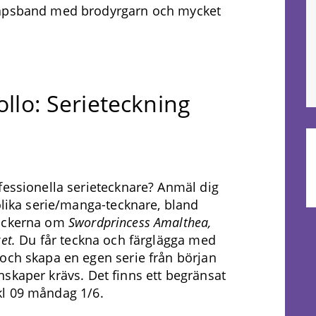
kapsband med brodyrgarn och mycket
ollo: Serieteckning
fessionella serietecknare? Anmäl dig
olika serie/manga-tecknare, bland
böckerna om
Swordprincess Amalthea,
et.
Du får teckna och färglägga med
och skapa en egen serie från början
rkunskaper krävs. Det finns ett begränsat
l 09 måndag 1/6.