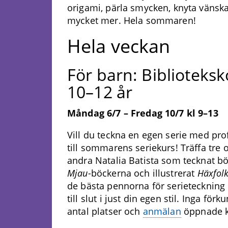
origami, pärla smycken, knyta väns
mycket mer. Hela sommaren!
Hela veckan
För barn: Biblioteksk
10–12 år
Måndag 6/7 – Fredag 10/7 kl 9–13
Vill du teckna en egen serie med pro
till sommarens seriekurs! Träffa tre 
andra Natalia Batista som tecknat 
Mjau
-böckerna och illustrerat
Häxfolk
de bästa pennorna för serieteckning 
till slut i just din egen stil. Inga fö
antal platser och
anmälan
öppnade k