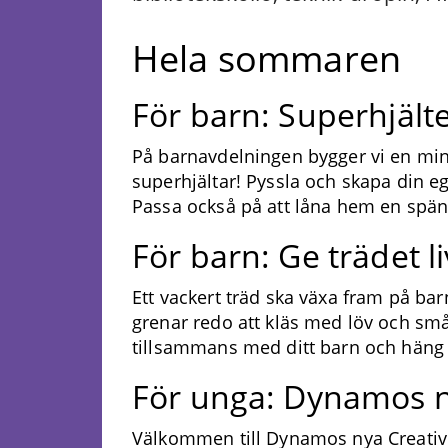
Hela sommaren
För barn: Superhjäl
På barnavdelningen bygger vi en min
superhjältar! Pyssla och skapa din eg
Passa också på att låna hem en spä
För barn: Ge trädet li
Ett vackert träd ska växa fram på b
grenar redo att kläs med löv och sm
tillsammans med ditt barn och häng 
För unga: Dynamos n
Välkommen till Dynamos nya Creative