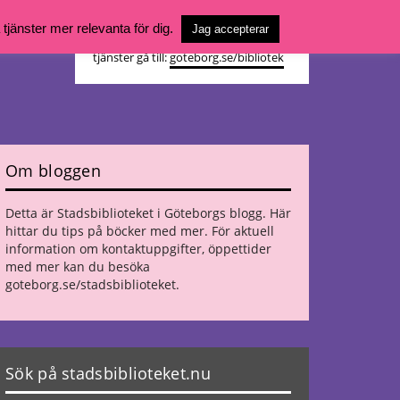
Vill du söka böcker, logga in på ditt
jänster mer relevanta för dig.
Jag accepterar
bibliotekskonto eller nå övriga
tjänster gå till:
goteborg.se/bibliotek
Om bloggen
Detta är Stadsbiblioteket i Göteborgs blogg. Här
hittar du tips på böcker med mer. För aktuell
information om kontaktuppgifter, öppettider
med mer kan du besöka
goteborg.se/stadsbiblioteket
.
Sök på stadsbiblioteket.nu