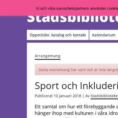
Vi och våra samarbetspartners använder cookies 
Öppettider, katalog och kontakt
Kalendarium
Arrangemang
Detta evenemang har varit och är inte längre 
Sport och Inkluder
Publicerat 10 januari 2018 | Av
Stadsbiblioteke
Ett samtal om hur ett förebyggande
hänger ihop med kulturen i våra idr