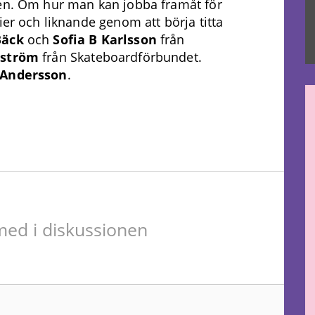
ten. Om hur man kan jobba framåt för
ier och liknande genom att börja titta
Bäck
och
Sofia B Karlsson
från
oström
från Skateboardförbundet.
 Andersson
.
ed i diskussionen