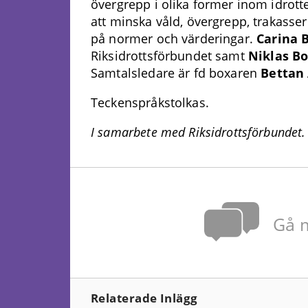
övergrepp i olika former inom idrot
att minska våld, övergrepp, trakasser
på normer och värderingar.
Carina 
Riksidrottsförbundet samt
Niklas B
Samtalsledare är fd boxaren
Bettan
Teckenspråkstolkas.
I samarbete med Riksidrottsförbundet.
Gå m
Relaterade Inlägg