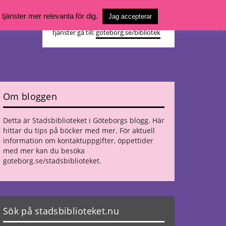
Vill du söka böcker, logga in på ditt
jänster mer relevanta för dig.
Jag accepterar
bibliotekskonto eller nå övriga
tjänster gå till:
goteborg.se/bibliotek
Om bloggen
Detta är Stadsbiblioteket i Göteborgs blogg. Här
hittar du tips på böcker med mer. För aktuell
information om kontaktuppgifter, öppettider
med mer kan du besöka
goteborg.se/stadsbiblioteket
.
Sök på stadsbiblioteket.nu