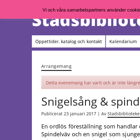
Vi och våra samarbetspartners använder cookies 
Öppettider, katalog och kontakt
Kalendarium
Arrangemang
Detta evenemang har varit och är inte längre 
Snigelsång & spinde
Publicerat 23 januari 2017 | Av
Stadsbiblioteke
En ordlös föreställning som handlar 
Spindelväv och en snigel som sjunger