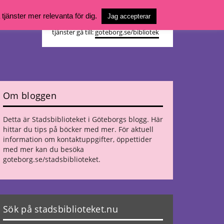
Vill du söka böcker, logga in på ditt
jänster mer relevanta för dig.
Jag accepterar
bibliotekskonto eller nå övriga
tjänster gå till:
goteborg.se/bibliotek
Om bloggen
Detta är Stadsbiblioteket i Göteborgs blogg. Här
hittar du tips på böcker med mer. För aktuell
information om kontaktuppgifter, öppettider
med mer kan du besöka
goteborg.se/stadsbiblioteket
.
Sök på stadsbiblioteket.nu