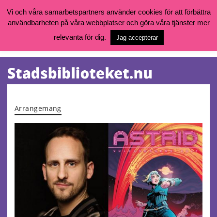
Vi och våra samarbetspartners använder cookies för att förbättra
användbarheten på våra webbplatser och göra våra tjänster mer
Öppettider, katalog och kontakt
Vill du söka böcker, logga in på ditt bibliotekskonto eller nå övriga
relevanta för dig.
Jag accepterar
tjänster gå till:
goteborg.se/bibliotek
Kalendarium
Tjänster
Arrangemang