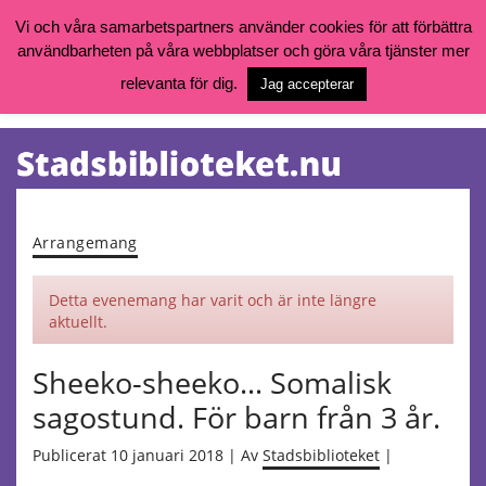
Vi och våra samarbetspartners använder cookies för att förbättra
användbarheten på våra webbplatser och göra våra tjänster mer
Öppettider, katalog och kontakt
Vill du söka böcker, logga in på ditt bibliotekskonto eller nå övriga
relevanta för dig.
Jag accepterar
tjänster gå till:
goteborg.se/bibliotek
Kalendarium
Tjänster
Arrangemang
Detta evenemang har varit och är inte längre
aktuellt.
Sheeko-sheeko… Somalisk
sagostund. För barn från 3 år.
Publicerat 10 januari 2018 | Av
Stadsbiblioteket
|