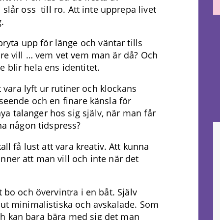
slår oss till ro. Att inte upprepa livet
.
ta upp för länge och väntar tills
gre vill … vem vet vem man är då? Och
te blir hela ens identitet.
t vara lyft ur rutiner och klockans
 seende och en finare känsla för
a talanger hos sig själv, när man får
nna någon tidspress?
ll få lust att vara kreativ. Att kunna
nner att man vill och inte när det
 bo och övervintra i en båt. Själv
lut minimalistiska och avskalade. Som
ch kan bara bära med sig det man