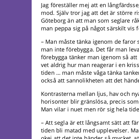
Jag föreställer mej att en långfärdss
mod. Själv tror jag att det är större r
Göteborg än att man som seglare råka
man peppa sig på något särskilt vis f
– Man måste tänka igenom de faror s
man inte förebygga. Det får man lev
förebygga tänker man igenom så att
vet aldrig hur man reagerar i en krissi
tiden … man måste våga tänka tanke
också att sannolikheten att det händer
Kontrasterna mellan ljus, hav och nya
horisonter blir gränslösa, precis so
Man vilar i nuet men rör sig hela tide
– Att segla är ett långsamt sätt att f
tiden bli matad med upplevelser. Ma
okej att det inte händer så mycket, at