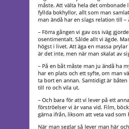
måste. Att välta hela det ombonade l
fyllda bokhyllor, allt som man saml
man ändå har en slags relation till – 
– Förra gången vi gav oss iväg gjord
osentimentalt. Sålde allt vi ägde. Ma
högst i livet. Att äga en massa prylar 
är det inte, men när man skalat av sig
– På en båt måste man ju ändå ha my
har en plats och ett syfte, om man v
ta bort en annan. Samtidigt är båten
till ro och vila ut.
– Och bara för att vi lever på ett anna
förströelser vi är vana vid. Film, bö
gärna ifrån, liksom att veta vad som 
När man seglar så lever man här och 