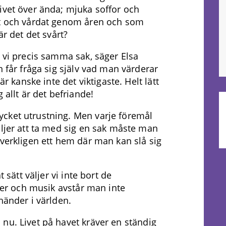
ivet över ända; mjuka soffor och
at och vårdat genom åren och som
är det det svårt?
e vi precis samma sak, säger Elsa
n får fråga sig själv vad man värderar
är kanske inte det viktigaste. Helt lätt
 allt är det befriande!
cket utrustning. Men varje föremål
äljer att ta med sig en sak måste man
 verkligen ett hem där man kan slå sig
t sätt väljer vi inte bort de
cker och musik avstår man inte
händer i världen.
nu. Livet på havet kräver en ständig