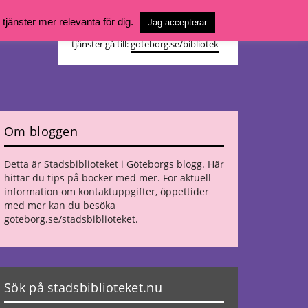
Vill du söka böcker, logga in på ditt
jänster mer relevanta för dig.
Jag accepterar
bibliotekskonto eller nå övriga
tjänster gå till:
goteborg.se/bibliotek
Om bloggen
Detta är Stadsbiblioteket i Göteborgs blogg. Här
hittar du tips på böcker med mer. För aktuell
information om kontaktuppgifter, öppettider
med mer kan du besöka
goteborg.se/stadsbiblioteket
.
Sök på stadsbiblioteket.nu