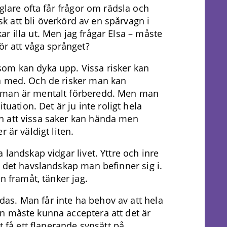
eglare ofta får frågor om rädsla och
isk att bli överkörd av en spårvagn i
r illa ut. Men jag frågar Elsa – måste
ör att våga språnget?
om kan dyka upp. Vissa risker kan
a med. Och de risker man kan
 man är mentalt förberedd. Men man
tuation. Det är ju inte roligt hela
n att vissa saker kan hända men
 är väldigt liten.
 landskap vidgar livet. Yttre och inre
m det havslandskap man befinner sig i.
n framåt, tänker jag.
ärdas. Man får inte ha behov av att hela
n måste kunna acceptera att det är
t få ett flanerande synsätt på