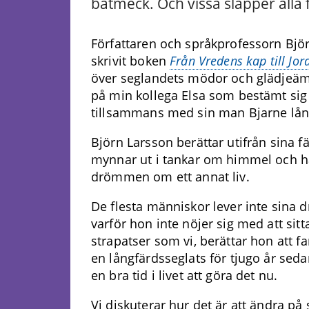
båtmeck. Och vissa släpper alla 
Författaren och språkprofessorn Bjö
skrivit boken
Från Vredens kap till Jo
över seglandets mödor och glädjeämne
på min kollega Elsa som bestämt sig f
tillsammans med sin man Bjarne lån
Björn Larsson berättar utifrån sina fär
mynnar ut i tankar om himmel och ha
drömmen om ett annat liv.
De flesta människor lever inte sina d
varför hon inte nöjer sig med att sit
strapatser som vi, berättar hon att 
en långfärdsseglats för tjugo år seda
en bra tid i livet att göra det nu.
Vi diskuterar hur det är att ändra på si