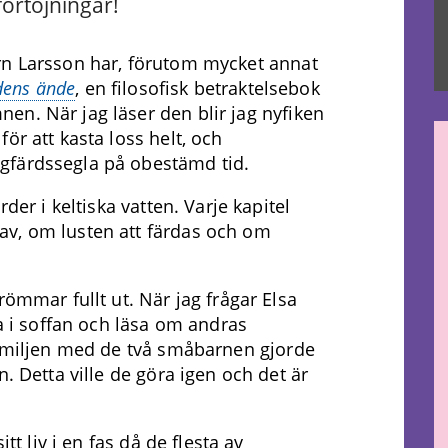
förtöjningar!
rn Larsson har, förutom mycket annat
rdens ände
, en filosofisk betraktelsebok
n. När jag läser den blir jag nyfiken
ör att kasta loss helt, och
gfärdssegla på obestämd tid.
der i keltiska vatten. Varje kapitel
v, om lusten att färdas och om
römmar fullt ut. När jag frågar Elsa
ta i soffan och läsa om andras
familjen med de två småbarnen gjorde
n. Detta ville de göra igen och det är
tt liv i en fas då de flesta av