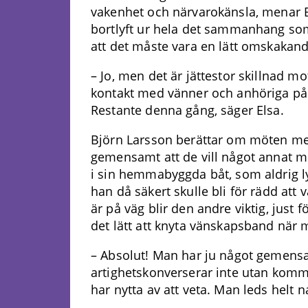
vakenhet och närvarokänsla, menar 
bortlyft ur hela det sammanhang som m
att det måste vara en lätt omskakan
– Jo, men det är jättestor skillnad mo
kontakt med vänner och anhöriga på e
Restante denna gång, säger Elsa.
Björn Larsson berättar om möten me
gemensamt att de vill något annat m
i sin hemmabyggda båt, som aldrig l
han då säkert skulle bli för rädd att
är på väg blir den andre viktig, just 
det lätt att knyta vänskapsband när 
– Absolut! Man har ju något gemens
artighetskonverserar inte utan komm
har nytta av att veta. Man leds helt n