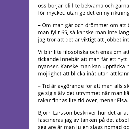
oss börjar bli lite bekväma och gärna 
för mycket, utan ge det en ny riktning
– Om man går och drömmer om att bry
man fyllt 65, så kanske man inte län
jag tror att det är viktigt att jobbet in
Vi blir lite filosofiska och enas om at
tickande innebär att man får ett nytt
nyanser. Kanske man kan upptäcka ny
möjlighet att blicka inåt utan att kä
– Tid är avgörande för att man alls ska
ge sig själv det utrymmet när man kä
råkar finnas lite tid över, menar Elsa.
Björn Larsson beskriver hur det är att
fascineras jag av tanken på det abso
seglare är man ju en slags nomad o