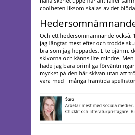
hålla skenet uppe när allt faller sam
coolheten liksom skalas av det blöda
Hedersomnämnand
Och ett hedersomnämnande också,
jag längtat mest efter och trodde skull
bra som jag hoppades. Lite ojämn, de
skivorna och känns lite mindre. Men
hade jag bara orimliga förväntningar.
mycket på den här skivan utan att tr
vara med i många framtida spellistor
Sara
Arbetar mest med sociala medier, 
Chicklit och litteraturpristagare. 