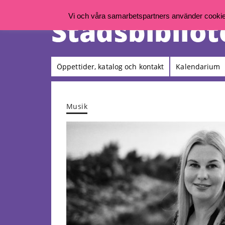
Vi och våra samarbetspartners använder cookies 
Öppettider, katalog och kontakt
Kalendarium
Musik