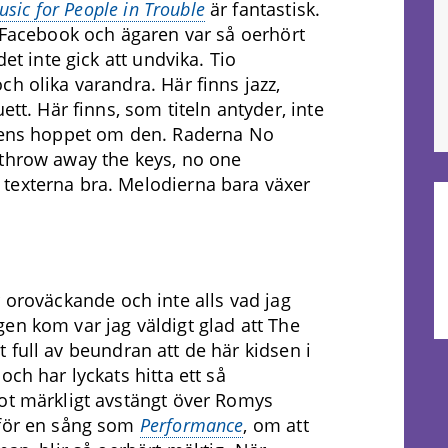
usic
for People in Trouble
är fantastisk.
å Facebook och ägaren var så oerhört
det inte gick att undvika. Tio
h olika varandra. Här finns jazz,
ett. Här finns, som titeln antyder, inte
r ens hoppet om den. Raderna No
 throw away the keys, no one
texterna bra. Melodierna bara växer
 oroväckande och inte alls vad jag
en kom var jag väldigt glad att The
igt full av beundran att de här kidsen i
och har lyckats hitta ett så
got märkligt avstängt över Romys
rför en sång som
Performance
, om att