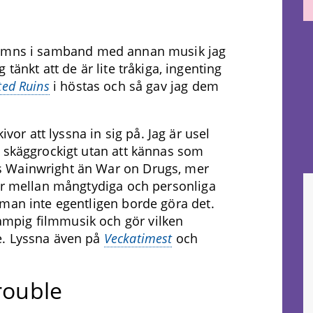
nämns i samband med annan musik jag
tänkt att de är lite tråkiga, ingenting
ted Ruins
i höstas och så gav jag dem
ivor att lyssna in sig på. Jag är usel
: skäggrockigt utan att kännas som
s Wainwright än War on Drugs, mer
där mellan mångtydiga och personliga
man inte egentligen borde göra det.
mpig filmmusik och gör vilken
e. Lyssna även på
Veckatimest
och
rouble