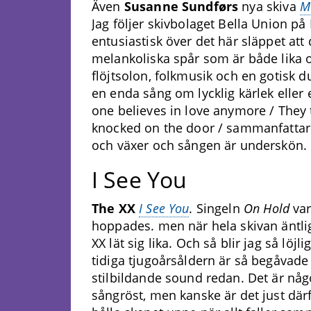
Även
Susanne Sundf
ø
rs
nya skiva
M
Jag följer skivbolaget Bella Union p
entusiastisk över det här släppet att 
melankoliska spår som är både lika oc
flöjtsolon, folkmusik och en gotisk du
en enda sång om lycklig kärlek elle
one believes in love anymore / They
knocked on the door / sammanfattar 
och växer och sången är underskön.
I See You
The XX
I See You
. Singeln
On Hold
var
hoppades. men när hela skivan äntlig
XX lät sig lika. Och så blir jag så löjl
tidiga tjugoårsåldern är så begåvade 
stilbildande sound redan. Det är nå
sångröst, men kanske är det just dä