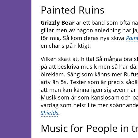
Painted Ruins
Grizzly Bear
är ett band som ofta 
gillar men av någon anledning har jag 
för mig. Så kom deras nya skiva
Pain
en chans på riktigt.
Vilken skatt att hitta! Så många bra sk
på att beskriva musik men så här då
ölreklam. Sång som känns mer Rufu
arty än ös. Texter som är precis så
att man kan känna igen sig även när 
Musik som är som känslosam och pa
vardag som helst lite mer spännand
Shields
.
Music for People in t