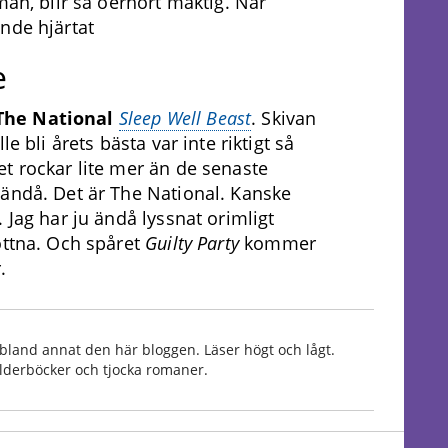
man, blir så oerhört mäktig. När
nde hjärtat
e
The National
Sleep Well Beast
. Skivan
e bli årets bästa var inte riktigt så
t rockar lite mer än de senaste
 ändå. Det är The National. Kanske
 Jag har ju ändå lyssnat orimligt
öttna. Och spåret
Guilty Party
kommer
.
bland annat den här bloggen. Läser högt och lågt.
Bilderböcker och tjocka romaner.