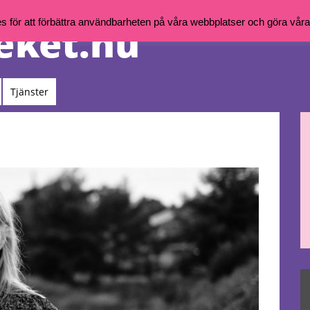
för att förbättra användbarheten på våra webbplatser och göra våra t
Tjänster