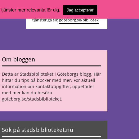
Vill du söka böcker, logga in på ditt
jänster mer relevanta för dig.
Jag accepterar
bibliotekskonto eller nå övriga
tjänster gå till:
goteborg.se/bibliotek
Om bloggen
Detta är Stadsbiblioteket i Göteborgs blogg. Här
hittar du tips på böcker med mer. För aktuell
information om kontaktuppgifter, öppettider
med mer kan du besöka
goteborg.se/stadsbiblioteket
.
Sök på stadsbiblioteket.nu