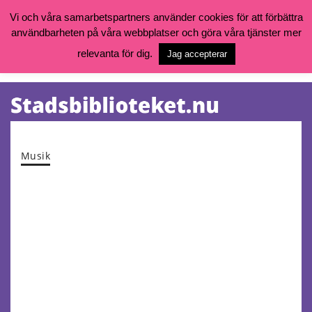
Vi och våra samarbetspartners använder cookies för att förbättra
användbarheten på våra webbplatser och göra våra tjänster mer
Öppettider, katalog och kontakt
Vill du söka böcker, logga in på ditt bibliotekskonto eller nå övriga
relevanta för dig.
Jag accepterar
tjänster gå till:
goteborg.se/bibliotek
Kalendarium
Tjänster
Musik