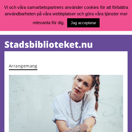
Vi och våra samarbetspartners använder cookies för att förbättra
användbarheten på våra webbplatser och göra våra tjänster mer
Öppettider, katalog och kontakt
Vill du söka böcker, logga in på ditt bibliotekskonto eller nå övriga
relevanta för dig.
Jag accepterar
tjänster gå till:
goteborg.se/bibliotek
Kalendarium
Tjänster
Arrangemang