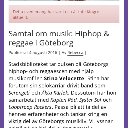
Detta evenemang har varit och är inte längre
aktuellt.
Samtal om musik: Hiphop &
reggae i Göteborg
Publicerat 4 augusti 2016 | Av
Rebecca
|
Stadsbiblioteket tar pulsen på Göteborgs
hiphop- och reggaescen med hjälp
musikprofilen
Stina Velocette
. Stina har
förutom sin solokarriär drivit band som
Serengeti
och
Äkta Kärlek
. Dessutom har hon
samarbetat med
Kapten Röd
,
Syster Sol
och
Looptroop Rockers
. Passa på att ta del av
hennes erfarenheter och tankar kring en
viktig del av Göteborgs musikliv. Vi lyssnar