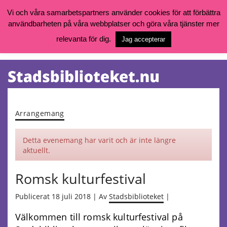
Vi och våra samarbetspartners använder cookies för att förbättra
användbarheten på våra webbplatser och göra våra tjänster mer
Öppettider, katalog och kontakt
Vill du söka böcker, logga in på ditt bibliotekskonto eller nå övriga
relevanta för dig.
Jag accepterar
tjänster gå till:
goteborg.se/bibliotek
Kalendarium
Tjänster
Arrangemang
Detta evenemang har varit och är inte längre
aktuellt.
Romsk kulturfestival
Publicerat 18 juli 2018 | Av
Stadsbiblioteket
|
Välkommen till romsk kulturfestival på