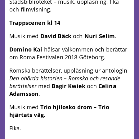
Stadsbiblioteket – musik, uppläsning, fika
och filmvisning.
Trappscenen kl 14
Musik med
David Bäck
och
Nuri Selim
.
Domino Kai
hälsar välkommen och berättar
om Roma Festivalen 2018 Göteborg.
Romska berättelser, uppläsning ur antologin
Den ohörda historien – Romska och resande
berättelser
med
Bagir Kwiek
och
Celina
Adamsson
.
Musik med
Trio hjilosko drom – Trio
hjärtats väg
.
Fika.