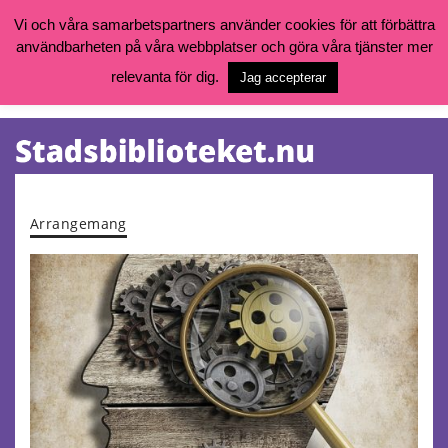
Vi och våra samarbetspartners använder cookies för att förbättra
användbarheten på våra webbplatser och göra våra tjänster mer
Öppettider, katalog och kontakt
Vill du söka böcker, logga in på ditt bibliotekskonto eller nå övriga
relevanta för dig.
Jag accepterar
tjänster gå till:
goteborg.se/bibliotek
Kalendarium
Tjänster
Arrangemang