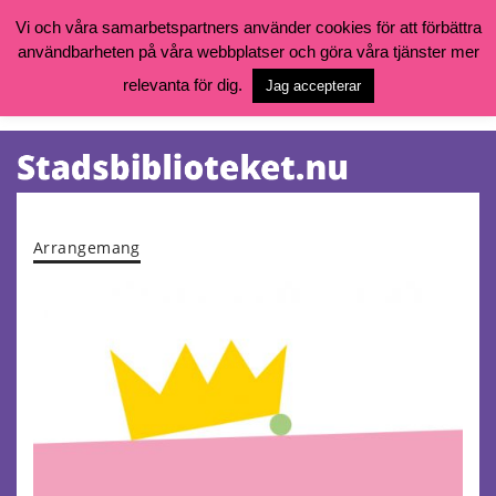
Vi och våra samarbetspartners använder cookies för att förbättra
användbarheten på våra webbplatser och göra våra tjänster mer
Öppettider, katalog och kontakt
Vill du söka böcker, logga in på ditt bibliotekskonto eller nå övriga
relevanta för dig.
Jag accepterar
tjänster gå till:
goteborg.se/bibliotek
Kalendarium
Tjänster
Arrangemang