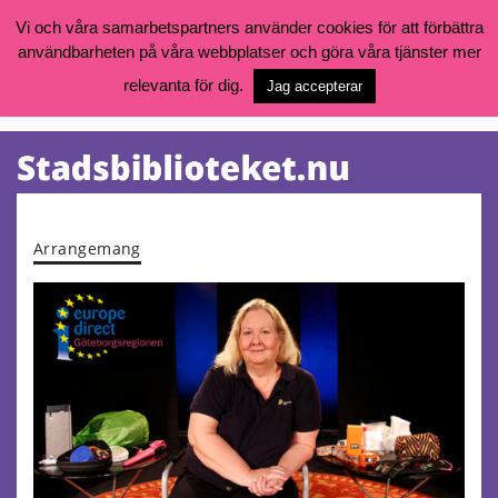
Vi och våra samarbetspartners använder cookies för att förbättra
användbarheten på våra webbplatser och göra våra tjänster mer
Öppettider, katalog och kontakt
Vill du söka böcker, logga in på ditt bibliotekskonto eller nå övriga
relevanta för dig.
Jag accepterar
tjänster gå till:
goteborg.se/bibliotek
Kalendarium
Tjänster
Arrangemang