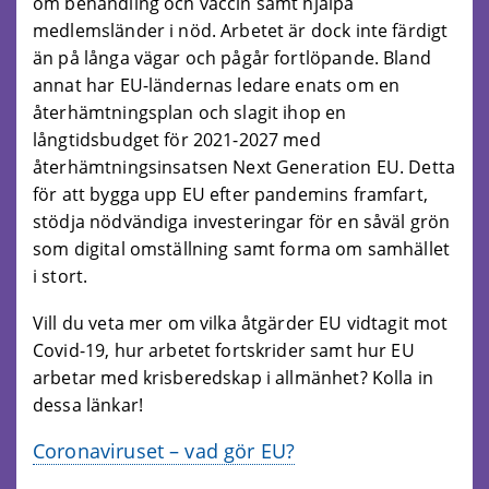
om behandling och vaccin samt hjälpa
medlemsländer i nöd. Arbetet är dock inte färdigt
än på långa vägar och pågår fortlöpande. Bland
annat har EU-ländernas ledare enats om en
återhämtningsplan och slagit ihop en
långtidsbudget för 2021-2027 med
återhämtningsinsatsen Next Generation EU. Detta
för att bygga upp EU efter pandemins framfart,
stödja nödvändiga investeringar för en såväl grön
som digital omställning samt forma om samhället
i stort.
Vill du veta mer om vilka åtgärder EU vidtagit mot
Covid-19, hur arbetet fortskrider samt hur EU
arbetar med krisberedskap i allmänhet? Kolla in
dessa länkar!
Coronaviruset – vad gör EU?