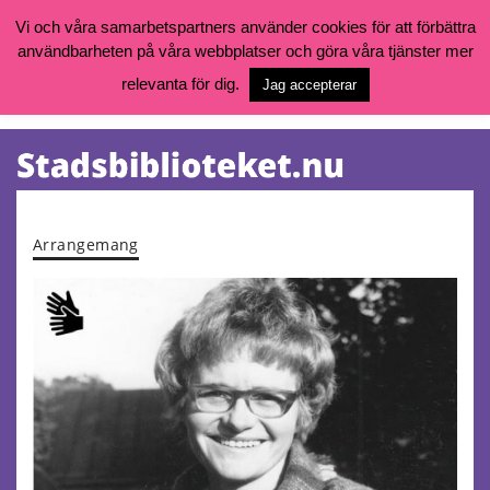
Vi och våra samarbetspartners använder cookies för att förbättra
användbarheten på våra webbplatser och göra våra tjänster mer
Öppettider, katalog och kontakt
Vill du söka böcker, logga in på ditt bibliotekskonto eller nå övriga
relevanta för dig.
Jag accepterar
tjänster gå till:
goteborg.se/bibliotek
Kalendarium
Tjänster
Arrangemang