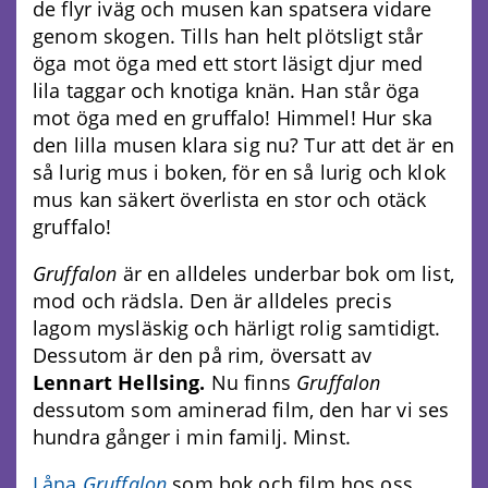
de flyr iväg och musen kan spatsera vidare
genom skogen. Tills han helt plötsligt står
öga mot öga med ett stort läsigt djur med
lila taggar och knotiga knän. Han står öga
mot öga med en gruffalo! Himmel! Hur ska
den lilla musen klara sig nu? Tur att det är en
så lurig mus i boken, för en så lurig och klok
mus kan säkert överlista en stor och otäck
gruffalo!
Gruffalon
är en alldeles underbar bok om list,
mod och rädsla. Den är alldeles precis
lagom mysläskig och härligt rolig samtidigt.
Dessutom är den på rim, översatt av
Lennart Hellsing.
Nu finns
Gruffalon
dessutom som aminerad film, den har vi ses
hundra gånger i min familj. Minst.
Låna
Gruffalon
som bok och film hos oss.