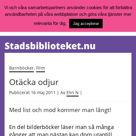
Vi och våra samarbetspartners använder cookies för att förbättra
användbarheten på våra webbplatser och göra våra tjänster mer
Öppettider, katalog och kontakt
Vill du söka böcker, logga in på ditt bibliotekskonto eller nå övriga
relevanta för dig.
Jag accepterar
tjänster gå till:
goteborg.se/bibliotek
Kalendarium
Tjänster
Barnböcker
,
Film
Otäcka odjur
Publicerat 16 maj 2011 | Av
Elin N
|
Med list och mod kommer man långt!
En del bilderböcker läser man så många
gånger att man nästan kan dom utantill.