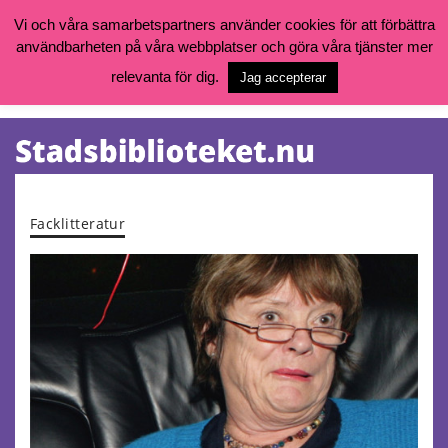
Vi och våra samarbetspartners använder cookies för att förbättra
användbarheten på våra webbplatser och göra våra tjänster mer
Öppettider, katalog och kontakt
Vill du söka böcker, logga in på ditt bibliotekskonto eller nå övriga
relevanta för dig.
Jag accepterar
tjänster gå till:
goteborg.se/bibliotek
Kalendarium
Tjänster
Facklitteratur