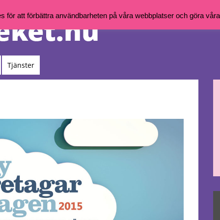
för att förbättra användbarheten på våra webbplatser och göra våra t
Tjänster