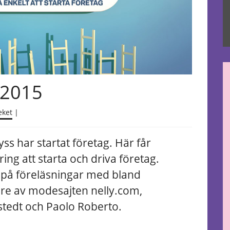
 2015
eket
|
nyss har startat företag.
Här får
ing att starta och driva företag.
 på föreläsningar med bland
re av modesajten nelly.com,
tedt och Paolo Roberto.