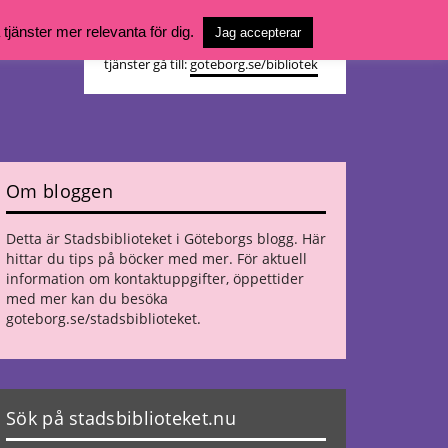
Vill du söka böcker, logga in på ditt
jänster mer relevanta för dig.
Jag accepterar
bibliotekskonto eller nå övriga
tjänster gå till:
goteborg.se/bibliotek
Om bloggen
Detta är Stadsbiblioteket i Göteborgs blogg. Här
hittar du tips på böcker med mer. För aktuell
information om kontaktuppgifter, öppettider
med mer kan du besöka
goteborg.se/stadsbiblioteket
.
Sök på stadsbiblioteket.nu