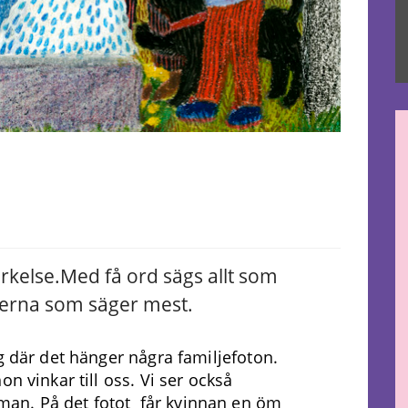
rkelse.
Med få ord sägs allt som
derna som säger mest.
g där det hänger några familjefoton.
n vinkar till oss. Vi ser också
an. På det fotot får kvinnan en öm