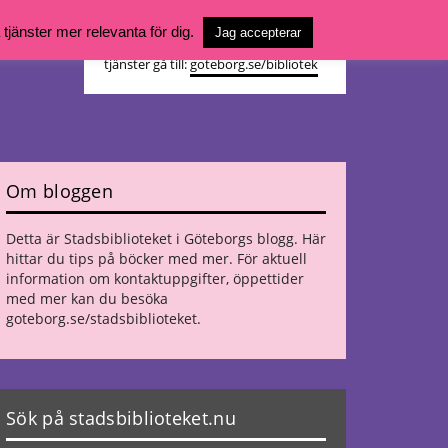
Vill du söka böcker, logga in på ditt
jänster mer relevanta för dig.
Jag accepterar
bibliotekskonto eller nå övriga
tjänster gå till:
goteborg.se/bibliotek
Om bloggen
Detta är Stadsbiblioteket i Göteborgs blogg. Här
hittar du tips på böcker med mer. För aktuell
information om kontaktuppgifter, öppettider
med mer kan du besöka
goteborg.se/stadsbiblioteket
.
Sök på stadsbiblioteket.nu