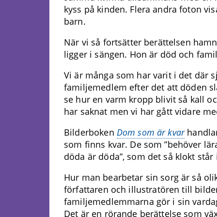
kyss på kinden. Flera andra foton v
barn.
När vi så fortsätter berättelsen ham
ligger i sängen. Hon är död och fami
Vi är många som har varit i det där 
familjemedlem efter det att döden slag
se hur en varm kropp blivit så kall och
har saknat men vi har gått vidare med
Bilderboken
Dom som är kvar
handlar
som finns kvar. De som ”behöver lär
döda är döda”, som det så klokt står 
Hur man bearbetar sin sorg är så olik
författaren och illustratören till bil
familjemedlemmarna gör i sin vardag
Det är en rörande berättelse som växe