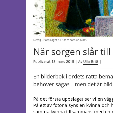
Detalj ur omslaget till "Dom som är kvar".
När sorgen slår till
Publicerat 13 mars 2015 | Av
Ulla-Britt
|
En bilderbok i ordets rätta bemä
behöver sägas – men det är bil
På det första uppslaget ser vi en väg
På ett av fotona syns en kvinna och ho
samma kvinna tillsammans med en m