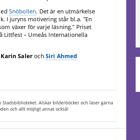
 med
Snöbollen
. Det är en utmärkelse
. I juryns motivering står bl.a. ”En
m växer för varje läsning.” Priset
å Littfest – Umeås Internationella
v
Karin Saler
och
Siri Ahmed
 Stadsbiblioteket. Älskar bilderböcker och läser gärna
den och allt möjligt annat också!