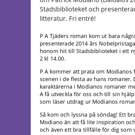
Stadsbiblioteket och presenterar
litteratur. Fri entré!
P A Tjäders roman kom ut bara någr
presenterade 2014 års Nobelpristagare
honom hit till Stadsbiblioteket i ett
2 kl 14.00.
P A kommer att prata om Modianos fö
scenen i de flesta av hans romaner. 
karaktärerna i Modianos romaner med
A få utveckla för oss och till sin hj
som läser utdrag ur Modianos roman
Så kom och lyssna på söndag! Ett bra t
Modiano än att få lite inspiration oc
och även ett bra tillfälle för dig som