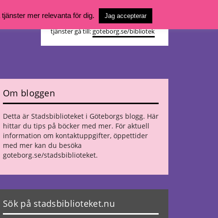
Vill du söka böcker, logga in på ditt
jänster mer relevanta för dig.
Jag accepterar
bibliotekskonto eller nå övriga
tjänster gå till:
goteborg.se/bibliotek
Om bloggen
Detta är Stadsbiblioteket i Göteborgs blogg. Här
hittar du tips på böcker med mer. För aktuell
information om kontaktuppgifter, öppettider
med mer kan du besöka
goteborg.se/stadsbiblioteket
.
Sök på stadsbiblioteket.nu