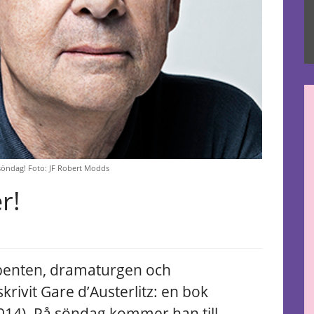
söndag! Foto: JF Robert Modds
r!
ibenten, dramaturgen och
krivit Gare d’Austerlitz: en bok
014). På söndag kommer han till