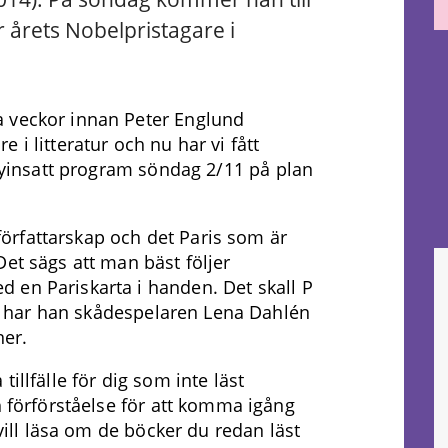
 årets Nobelpristagare i
a veckor innan Peter Englund
 i litteratur och nu har vi fått
 nyinsatt program söndag 2/11 på plan
rfattarskap och det Paris som är
Det sägs att man bäst följer
 en Pariskarta i handen. Det skall P
älp har han skådespelaren Lena Dahlén
er.
illfälle för dig som inte läst
h förförståelse för att komma igång
 vill läsa om de böcker du redan läst