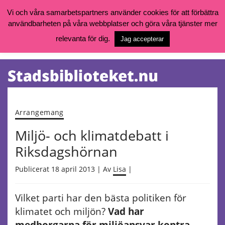
Vi och våra samarbetspartners använder cookies för att förbättra
användbarheten på våra webbplatser och göra våra tjänster mer
Öppettider, katalog och kontakt
Vill du söka böcker, logga in på ditt bibliotekskonto eller nå övriga
relevanta för dig.
Jag accepterar
tjänster gå till:
goteborg.se/bibliotek
Kalendarium
Tjänster
Arrangemang
Miljö- och klimatdebatt i
Riksdagshörnan
Publicerat 18 april 2013 | Av
Lisa
|
Vilket parti har den bästa politiken för
klimatet och miljön?
Vad har
medborgarna för miljöansvar kontra