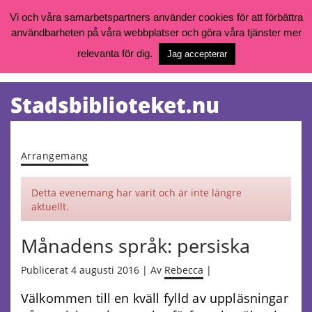
Vi och våra samarbetspartners använder cookies för att förbättra
användbarheten på våra webbplatser och göra våra tjänster mer
Öppettider, katalog och kontakt
Vill du söka böcker, logga in på ditt bibliotekskonto eller nå övriga
relevanta för dig.
Jag accepterar
tjänster gå till:
goteborg.se/bibliotek
Kalendarium
Tjänster
Arrangemang
Detta evenemang har varit och är inte längre
aktuellt.
Månadens språk: persiska
Publicerat 4 augusti 2016 | Av
Rebecca
|
Välkommen till en kväll fylld av uppläsningar