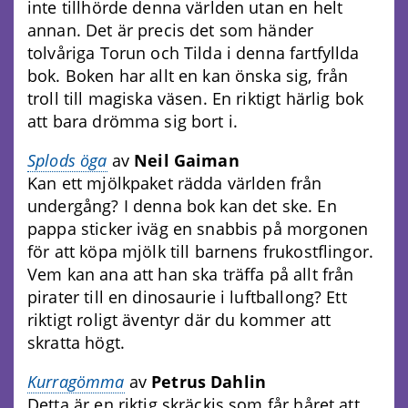
inte tillhörde denna världen utan en helt
annan. Det är precis det som händer
tolvåriga Torun och Tilda i denna fartfyllda
bok. Boken har allt en kan önska sig, från
troll till magiska väsen. En riktigt härlig bok
att bara drömma sig bort i.
Splods öga
av
Neil Gaiman
Kan ett mjölkpaket rädda världen från
undergång? I denna bok kan det ske. En
pappa sticker iväg en snabbis på morgonen
för att köpa mjölk till barnens frukostflingor.
Vem kan ana att han ska träffa på allt från
pirater till en dinosaurie i luftballong? Ett
riktigt roligt äventyr där du kommer att
skratta högt.
Kurragömma
av
Petrus Dahlin
Detta är en riktig skräckis som får håret att