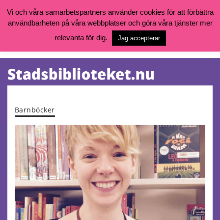
Vi och våra samarbetspartners använder cookies för att förbättra
användbarheten på våra webbplatser och göra våra tjänster mer
Öppettider, katalog och kontakt
Vill du söka böcker, logga in på ditt bibliotekskonto eller nå övriga
relevanta för dig.
Jag accepterar
tjänster gå till:
goteborg.se/bibliotek
Kalendarium
Tjänster
Barnböcker