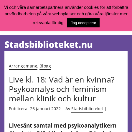
Vi och våra samarbetspartners använder cookies för att förbättra
användbarheten på våra webbplatser och göra våra tjänster mer
Öppettider, katalog och kontakt
Vill du söka böcker, logga in på ditt bibliotekskonto eller nå övriga
relevanta för dig.
Jag accepterar
tjänster gå till:
goteborg.se/bibliotek
Kalendarium
Tjänster
Arrangemang
,
Blogg
Live kl. 18: Vad är en kvinna?
Psykoanalys och feminism
mellan klinik och kultur
Publicerat 26 januari 2022 | Av
Stadsbiblioteket
|
Livesänt samtal med psykoanalytikern