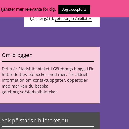
Vill du söka böcker, logga in på ditt
jänster mer relevanta för dig.
Jag accepterar
bibliotekskonto eller nå övriga
tjänster gå till:
goteborg.se/bibliotek
Om bloggen
Detta är Stadsbiblioteket i Göteborgs blogg. Här
hittar du tips på böcker med mer. För aktuell
information om kontaktuppgifter, öppettider
med mer kan du besöka
goteborg.se/stadsbiblioteket
.
Sök på stadsbiblioteket.nu