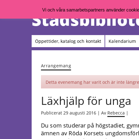
Vi och våra samarbetspartners använder cookies 
Öppettider, katalog och kontakt
Kalendarium
Arrangemang
Detta evenemang har varit och är inte längre 
Läxhjälp för unga
Publicerat 29 augusti 2016 | Av
Rebecca
|
Du som studerar på högstadiet, gymna
ämnen av Röda Korsets ungdomsförbu