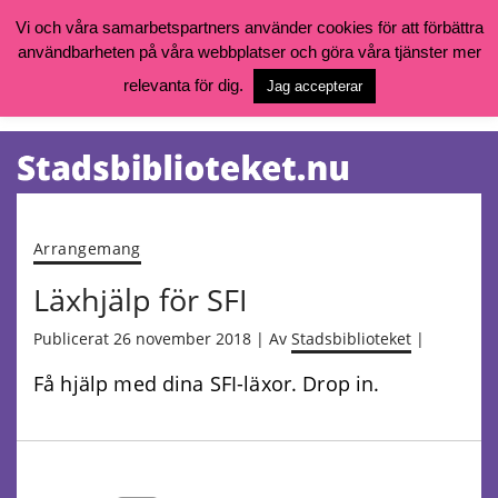
Vi och våra samarbetspartners använder cookies för att förbättra
användbarheten på våra webbplatser och göra våra tjänster mer
Öppettider, katalog och kontakt
Vill du söka böcker, logga in på ditt bibliotekskonto eller nå övriga
relevanta för dig.
Jag accepterar
tjänster gå till:
goteborg.se/bibliotek
Kalendarium
Tjänster
Arrangemang
Läxhjälp för SFI
Publicerat 26 november 2018 | Av
Stadsbiblioteket
|
Få hjälp med dina SFI-läxor. Drop in.