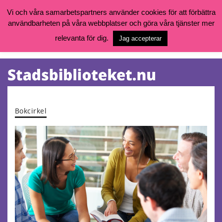
Vi och våra samarbetspartners använder cookies för att förbättra
användbarheten på våra webbplatser och göra våra tjänster mer
Öppettider, katalog och kontakt
Vill du söka böcker, logga in på ditt bibliotekskonto eller nå övriga
relevanta för dig.
Jag accepterar
tjänster gå till:
goteborg.se/bibliotek
Kalendarium
Tjänster
Bokcirkel