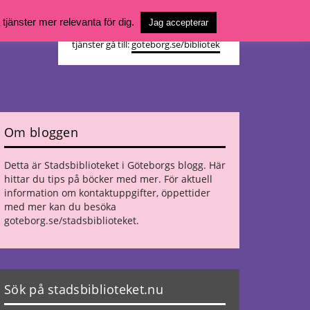
Vill du söka böcker, logga in på ditt
jänster mer relevanta för dig.
Jag accepterar
bibliotekskonto eller nå övriga
tjänster gå till:
goteborg.se/bibliotek
Om bloggen
Detta är Stadsbiblioteket i Göteborgs blogg. Här
hittar du tips på böcker med mer. För aktuell
information om kontaktuppgifter, öppettider
med mer kan du besöka
goteborg.se/stadsbiblioteket
.
Sök på stadsbiblioteket.nu