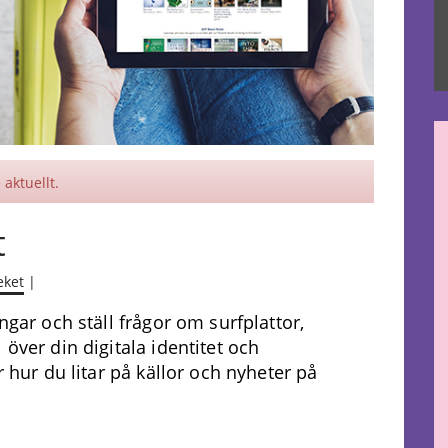
aktuellt.
t
eket
|
ngar och ställ frågor om surfplattor,
 över din digitala identitet och
r hur du litar på källor och nyheter på