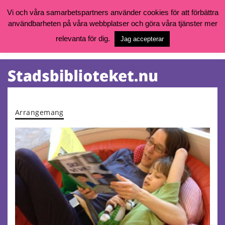
Vi och våra samarbetspartners använder cookies för att förbättra
användbarheten på våra webbplatser och göra våra tjänster mer
Öppettider, katalog och kontakt
Vill du söka böcker, logga in på ditt bibliotekskonto eller nå övriga
relevanta för dig.
Jag accepterar
tjänster gå till:
goteborg.se/bibliotek
Kalendarium
Tjänster
Arrangemang